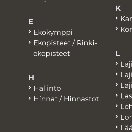
K
Kar
E
Kom
Eko­kymp­pi
Eko­pis­teet / Rinki-
eko­pis­teet
L
La­j
La­j
H
La­
Hal­lin­to
Las
Hin­nat / Hin­nas­tot
Leh­
Lo­
Lää­