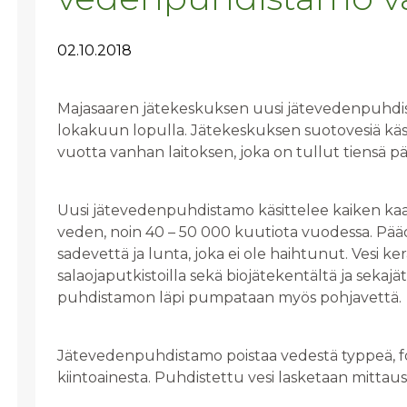
02.10.2018
Majasaaren jätekeskuksen uusi jätevedenpuhdi
lokakuun lopulla. Jätekeskuksen suotovesiä käs
vuotta vanhan laitoksen, joka on tullut tiensä p
Uusi jätevedenpuhdistamo käsittelee kaiken kaa
veden, noin 40­ – 50 000 kuutiota vuodessa. Pä
sadevettä ja lunta, joka ei ole haihtunut. Vesi k
salaojaputkistoilla sekä biojätekentältä ja sekaj
puhdistamon läpi pumpataan myös pohjavettä.
Jätevedenpuhdistamo poistaa vedestä typpeä, fos
kiintoainesta. Puhdistettu vesi lasketaan mittau