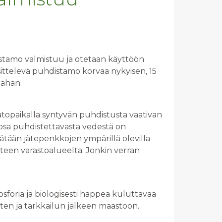
stamo valmistuu ja otetaan käyttöön
ittelevä puhdistamo korvaa nykyisen, 15
äähän.
topaikalla syntyvän puhdistusta vaativan
äosa puhdistettavasta vedestä on
erätään jätepenkkojen ympärillä olevilla
ätteen varastoalueelta. Jonkin verran
foria ja biologisesti happea kuluttavaa
sten ja tarkkailun jälkeen maastoon.