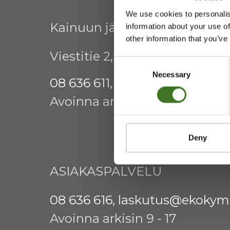
We use cookies to personalis
Kainuun jätehuollon kuntay
information about your use of
other information that you’ve
Viestitie 2, 87700 Kajaani
Consent
Necessary
Selection
08 636 611
,
info@ekokymppi.fi
Avoinna arkisin 9 - 15
Deny
ASIAKASPALVELU
08 636 616
,
laskutus@ekokymp
Avoinna arkisin 9 - 17