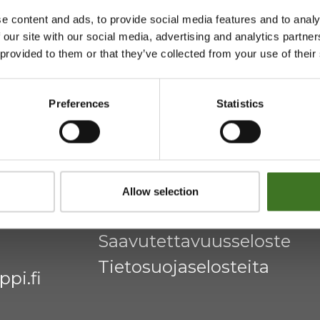
e content and ads, to provide social media features and to analy
htymä
Majasaaren jätekeskus
 our site with our social media, advertising and analytics partn
 provided to them or that they’ve collected from your use of their
Mustantie 500, 87900 Kaj
Preferences
Statistics
044 710 0425
,
majasaari@
Avoinna ma 8 - 18, ti - pe 8 
Allow selection
Saavutettavuusseloste
Tietosuojaselosteita
pi.fi