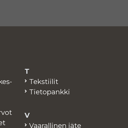
T
­kes­
Teks­tii­lit
Tie­to­pank­ki
arvot
V
et
Vaa­ral­li­nen jäte