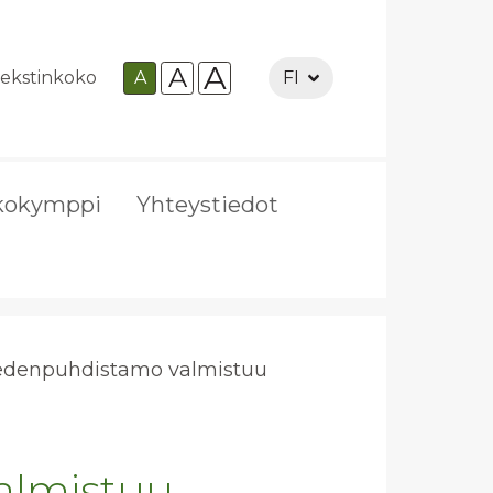
A
A
ekstinkoko
A
FI
kokymppi
Yhteystiedot
e­den­puh­dis­ta­mo val­mis­tuu
almistuu