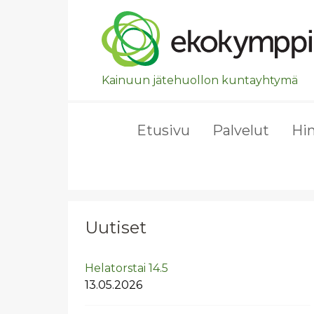
Ohita valikko, siirry suoraan pääsisältöön.
Kainuun jätehuollon kuntayhtymä
Etusivu
Palvelut
Hi
Uutiset
He­la­tors­tai 14.5
13.05.2026