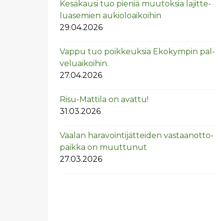
Ke­sä­kausi tuo pie­niä muu­tok­sia la­jit­te­
lua­se­mien au­kio­loai­koi­hin
29.04.2026
Vappu tuo poik­keuk­sia Eko­kym­pin pal­
ve­luai­koi­hin.
27.04.2026
Risu-Mat­ti­la on avat­tu!
31.03.2026
Vaa­lan ha­ra­voin­ti­jät­tei­den vas­taan­ot­to­
paik­ka on muut­tu­nut
27.03.2026