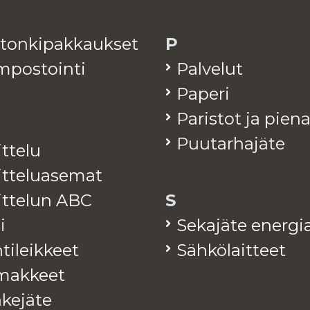
­ton­ki­pak­kauk­set
P
­pos­toin­ti
Pal­ve­lut
Pa­pe­ri
Pa­ris­tot ja pie­n
Puu­tar­ha­jä­te
it­te­lu
it­te­lua­se­mat
jit­te­lun ABC
S
i
Se­ka­jä­te ener­gia
ti­leik­keet
Säh­kö­lait­teet
mak­keet
ke­jä­te