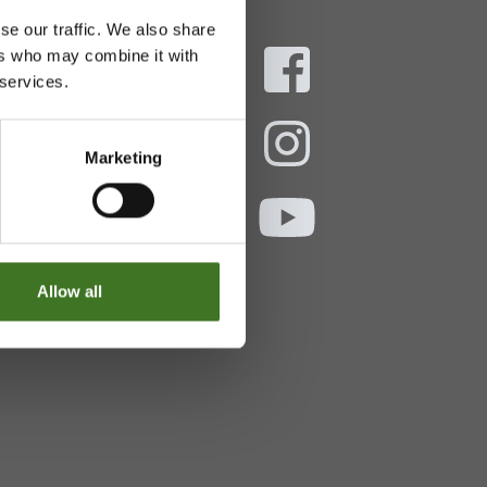
se our traffic. We also share
ers who may combine it with
 services.
aani
Marketing
ekokymppi.fi
- 16
Allow all