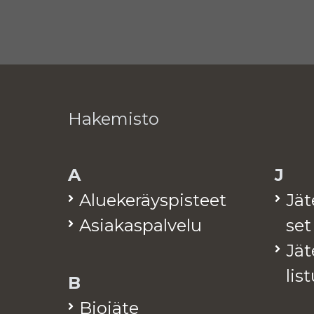
Hakemisto
A
J
Alue­ke­räys­pis­teet
Jä­
Asia­kas­pal­ve­lu
set
Jä­t
lis­
B
Bio­jä­te