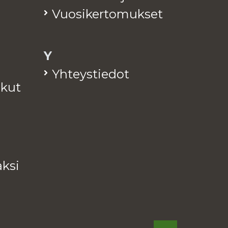
Vuo­si­ker­to­muk­set
Y
Yh­teys­tie­dot
a­kut
k­si