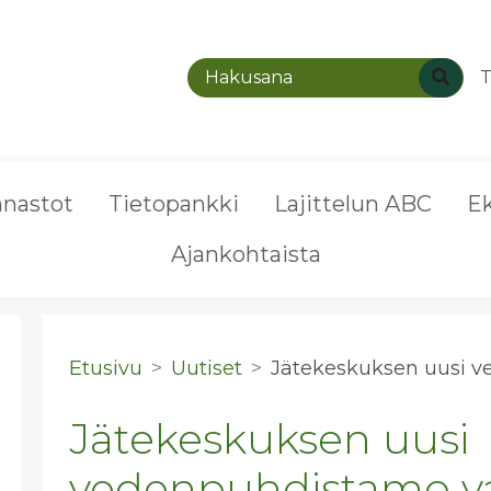
T
nnastot
Tietopankki
Lajittelun ABC
E
Ajankohtaista
Etusivu
Uutiset
Jä­te­kes­kuk­sen uusi v
Jätekeskuksen uusi
vedenpuhdistamo v