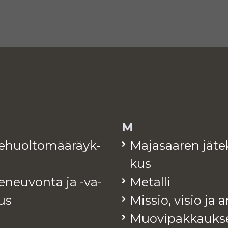
M
te­huol­to­mää­räyk­
Ma­ja­saa­ren jä­te
kus
e­neu­von­ta ja -va­
Me­tal­li
tus
Mis­sio, visio ja 
Muo­vi­pak­kauk­s