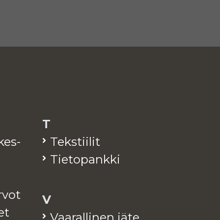
T
­kes­
Teks­tii­lit
Tie­to­pank­ki
arvot
V
et
Vaa­ral­li­nen jäte