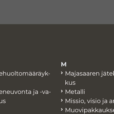
M
te­huol­to­mää­räyk­
Ma­ja­saa­ren jä­te
kus
e­neu­von­ta ja -va­
Me­tal­li
tus
Mis­sio, visio ja 
Muo­vi­pak­kauk­s