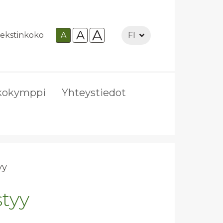
A
A
ekstinkoko
A
FI
kokymppi
Yhteystiedot
tyy
styy