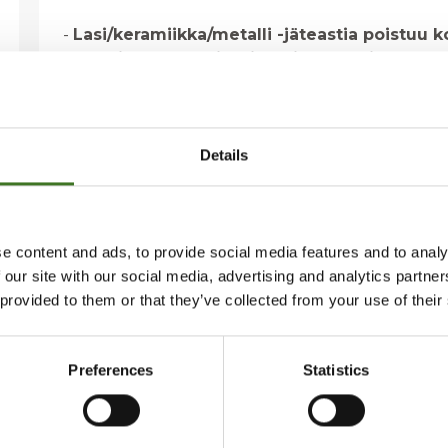
-
Lasi/keramiikka/metalli -jäteastia poistuu 
metallinkeräysastiaksi. Lasipakkausjätteelle 
-
Tuottajayhteisöt maksavat korvausta erilli
maksetaan niille asuinkiinteistöille, joista pakkaus
Details
e content and ads, to provide social media features and to analy
 our site with our social media, advertising and analytics partn
 provided to them or that they’ve collected from your use of their
Preferences
Statistics