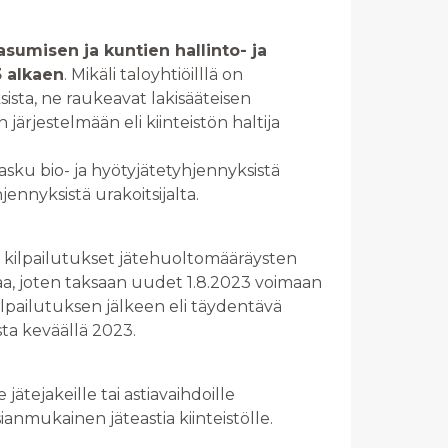
 asumisen ja kuntien hallinto- ja
3 alkaen
. Mikäli taloyhtiöilllä on
ista, ne raukeavat lakisääteisen
järjestelmään eli kiinteistön haltija
lasku bio- ja hyötyjätetyhjennyksistä
ennyksistä urakoitsijalta.
n kilpailutukset jätehuoltomääräysten
kaa, joten taksaan uudet 1.8.2023 voimaan
ilpailutuksen jälkeen eli täydentävä
ta keväällä 2023.
le jätejakeille tai astiavaihdoille
anmukainen jäteastia kiinteistölle.