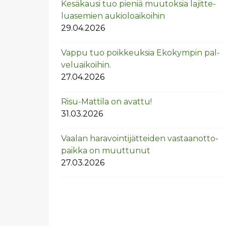
Ke­sä­kausi tuo pie­niä muu­tok­sia la­jit­te­
lua­se­mien au­kio­loai­koi­hin
29.04.2026
Vappu tuo poik­keuk­sia Eko­kym­pin pal­
ve­luai­koi­hin.
27.04.2026
Risu-Mat­ti­la on avat­tu!
31.03.2026
Vaa­lan ha­ra­voin­ti­jät­tei­den vas­taan­ot­to­
paik­ka on muut­tu­nut
27.03.2026