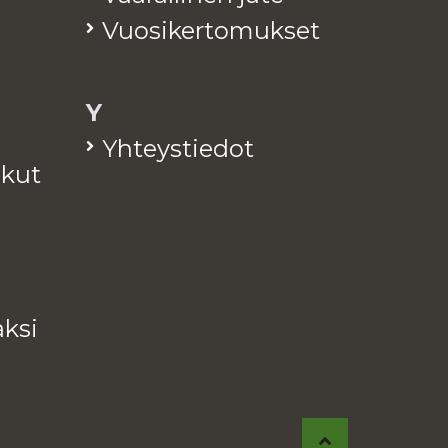
Vuo­si­ker­to­muk­set
Y
Yh­teys­tie­dot
a­kut
k­si