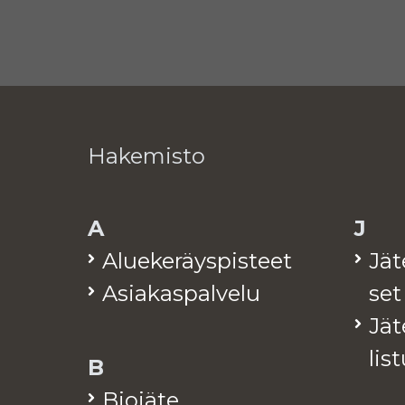
Hakemisto
A
J
Alue­ke­räys­pis­teet
Jä­
Asia­kas­pal­ve­lu
set
Jä­t
lis­
B
Bio­jä­te