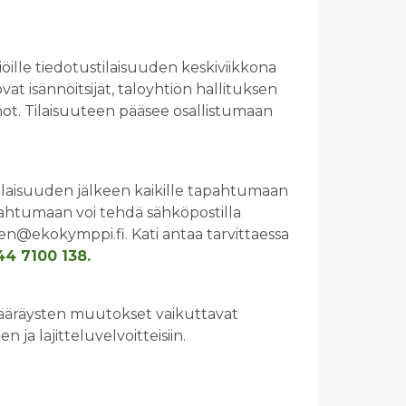
öille tiedotustilaisuuden keskiviikkona
at isännöitsijät, taloyhtiön hallituksen
ahot. Tilaisuuteen pääsee osallistumaan
tilaisuuden jälkeen kaikille tapahtumaan
pahtumaan voi tehdä sähköpostilla
n@ekokymppi.fi. Kati antaa tarvittaessa
44 7100 138.
omääräysten muutokset vaikuttavat
ja lajitteluvelvoitteisiin.