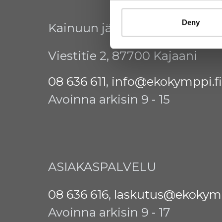
Deny
Kainuun jätehuollon kuntay
Viestitie 2, 87700 Kajaani
08 636 611
,
info@ekokymppi.fi
Avoinna arkisin 9 - 15
ASIAKASPALVELU
08 636 616
,
laskutus@ekokymp
Avoinna arkisin 9 - 17