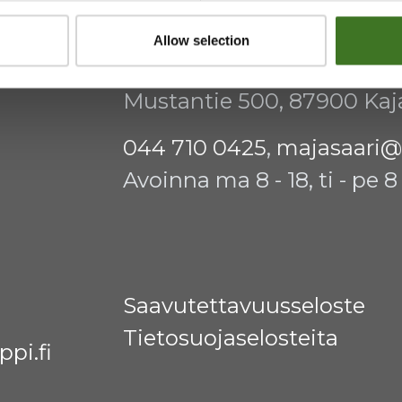
Allow selection
htymä
Majasaaren jätekeskus
Mustantie 500, 87900 Kaj
044 710 0425
,
majasaari@
Avoinna ma 8 - 18, ti - pe 8 
Saavutettavuusseloste
Tietosuojaselosteita
pi.fi