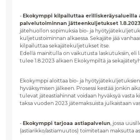
-
Ekokymppi kilpailuttaa erilliskeräysalueilla
palvelutoiminnan jätteenkuljetukset 1.8.202
jätehuollon sopimuksia bio- ja hyötyjätekuljetuks
kuljetustoiminnan alkaessa. Sekajäte jää vanhaan 
kilpailuttaa sekajätekuljetukset itse.
Edellä mainitulla on vaikutusta laskutuksiin, eli 
tulee 1.8.2023 alkaen Ekokympiltä ja sekajätetyhj
Ekokymppi aloittaa bio- ja hyötyjätekuljetuksie
hyväksymisen jälkeen. Prosessi kestää jonkin ai
tulevat jäteastiahinnat voidaan hyväksyä vasta k
taksa vuoden 2023 jätemaksuista julkaistaan vas
-
Ekokymppi tarjoaa astiapalvelun
, jossa uusil
(astiarikko/astiamuutos) toimitetaan maksutta asi