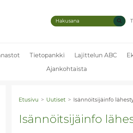
T
nnastot
Tietopankki
Lajittelun ABC
E
Ajankohtaista
Etusivu
Uutiset
Isän­nöit­si­jäin­fo lä­hes­
Isännöitsijäinfo lähe