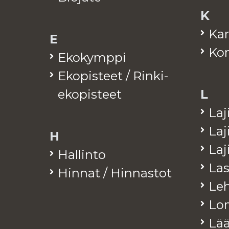
K
Kar
E
Kom
Eko­kymp­pi
Eko­pis­teet / Rinki-
eko­pis­teet
L
La­j
La­j
H
La­
Hal­lin­to
Las
Hin­nat / Hin­nas­tot
Leh­
Lo­
Lää­