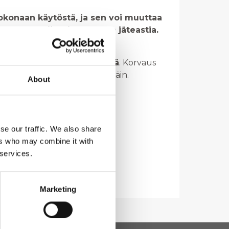
kokonaan käytöstä, ja sen voi muuttaa
on oltava kiinteistöllä oma jäteastia.
skerätystä pakkausjätteestä
. Korvaus
jätteitä kerätään kiinteistöittäin.
About
se our traffic. We also share
ers who may combine it with
 services.
Marketing