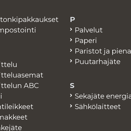
­ton­ki­pak­kauk­set
P
­pos­toin­ti
Pal­ve­lut
Pa­pe­ri
Pa­ris­tot ja pie­n
Puu­tar­ha­jä­te
it­te­lu
it­te­lua­se­mat
jit­te­lun ABC
S
i
Se­ka­jä­te ener­gia
ti­leik­keet
Säh­kö­lait­teet
mak­keet
ke­jä­te