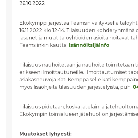
26.10.2022
Ekokymppi järjestää Teamsin välityksellä taloyhti
16.11.2022 klo 12-14. Tilaisuuden kohderyhmänä ov
jäsenet ja muut taloyhtiöiden asioita hoitavat t
Teamslinkin kautta:
Isännöitsijäinfo
Tilaisuus nauhoitetaan ja nauhoite toimitetaan 
erikseen ilmoittautuneille. Ilmoittautumiset ta
asiakasneuvoja Kati Kemppaiselle kati.kemppaine
myös lisäohjeita tilaisuuden järjestelyistä, puh.
0
Tilaisuus pidetään, koska jätelain ja jätehuolt
Ekokympin toimialueen jätehuollon järjestämiseen 
Muutokset lyhyesti: