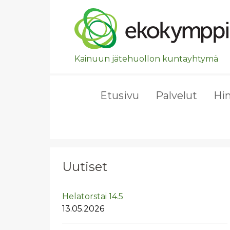
Ohita valikko, siirry suoraan pääsisältöön.
Kainuun jätehuollon kuntayhtymä
Etusivu
Palvelut
Hi
Uutiset
He­la­tors­tai 14.5
13.05.2026