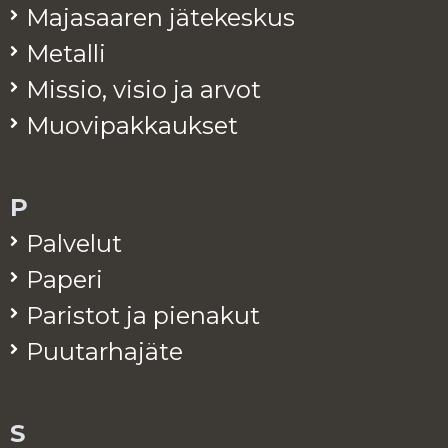
Ma­ja­saa­ren jä­te­kes­kus
Me­tal­li
Mis­sio, visio ja arvot
Muo­vi­pak­kauk­set
P
Pal­ve­lut
Pa­pe­ri
Pa­ris­tot ja pie­na­kut
Puu­tar­ha­jä­te
S