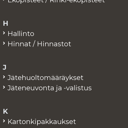
H
Hal­lin­to
Hin­nat / Hin­nas­tot
J
Jä­te­huol­to­mää­räyk­set
Jä­te­neu­von­ta ja -va­lis­tus
K
Kar­ton­ki­pak­kauk­set