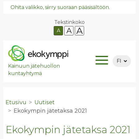
Ohita valikko, siirry suoraan pääsisältöön.
Tekstinkoko
A
A
A
FI
Kainuun jätehuollon
kuntayhtymä
Etusivu
Uutiset
Eko­kym­pin jä­te­tak­sa 2021
Ekokympin jätetaksa 2021