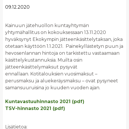
09.12.2020
Kainuun jätehuollon kuntayhtymän
yhtymähallitus on kokouksessaan 13.11.2020
hyväksynyt Ekokympin jätteenkäsittelytaksan, joka
otetaan käyttöön 1.1.2021. Painekyllästetyn puun ja
hevosenlannan hintoja on tarkistettu vastaamaan
käsittelykustannuksia. Muilta osin
jätteenkäsittelymaksut pysyvät
ennallaan. Kotitalouksien vuosimaksut –
perusmaksu ja aluekeräysmaksu – ovat pysyneet
samansuuruisina jo kuuden vuoden ajan.
Kuntavastuuhinnasto 2021 (pdf)
TSV-hinnasto 2021 (pdf)
Lisätietoa: