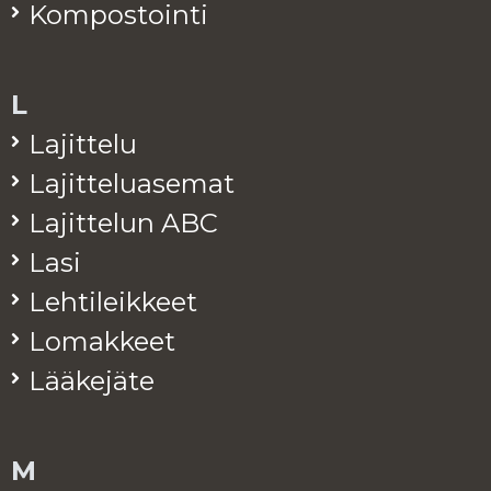
Kom­pos­toin­ti
L
La­jit­te­lu
La­jit­te­lua­se­mat
La­jit­te­lun ABC
Lasi
Leh­ti­leik­keet
Lo­mak­keet
Lää­ke­jä­te
M