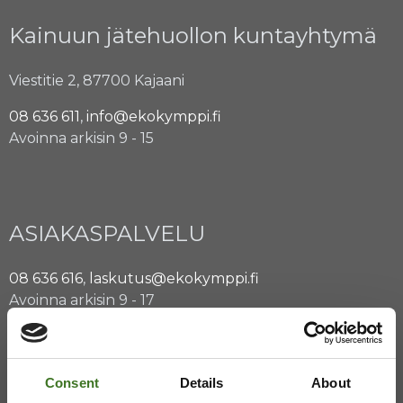
Kainuun jätehuollon kuntayhtymä
Viestitie 2, 87700 Kajaani
08 636 611
,
info@ekokymppi.fi
Avoinna arkisin 9 - 15
ASIAKASPALVELU
08 636 616
,
laskutus@ekokymppi.fi
Avoinna arkisin 9 - 17
Majasaaren jätekeskus
Consent
Details
About
Mustantie 500, 87900 Kajaani