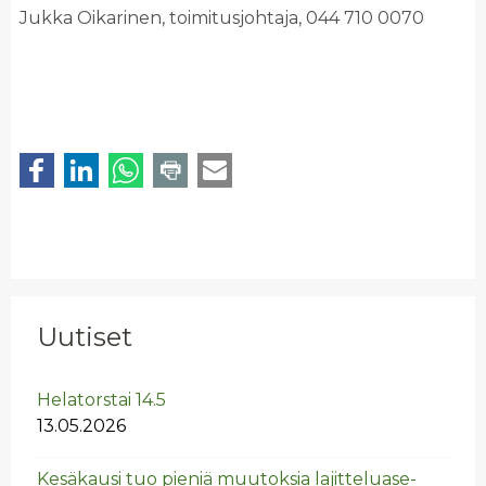
Jukka Oikarinen, toimitusjohtaja, 044 710 0070
Uutiset
He­la­tors­tai 14.5
13.05.2026
Ke­sä­kausi tuo pie­niä muu­tok­sia la­jit­te­lua­se­