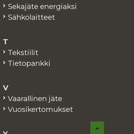
Se­ka­jä­te ener­giak­si
Säh­kö­lait­teet
T
Teks­tii­lit
Tie­to­pank­ki
V
Vaa­ral­li­nen jäte
Vuo­si­ker­to­muk­set
Y