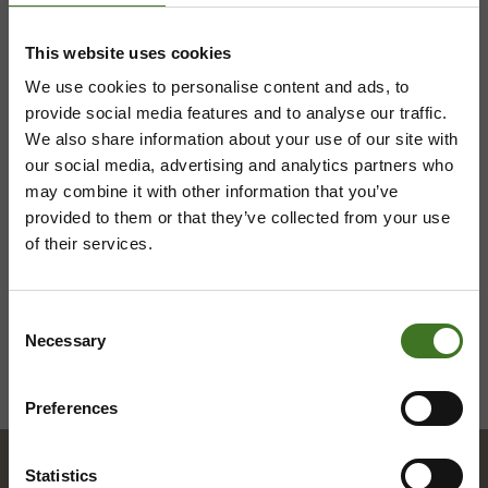
044 710 0425
,
majasaari@ekokymppi.fi
This website uses cookies
Avoinna ma 8 - 18, ti - pe 8 - 16
We use cookies to personalise content and ads, to
provide social media features and to analyse our traffic.
We also share information about your use of our site with
our social media, advertising and analytics partners who
Saavutettavuusseloste
Tietosuojaselosteita
may combine it with other information that you’ve
provided to them or that they’ve collected from your use
of their services.
Consent
Necessary
Selection
Preferences
Statistics