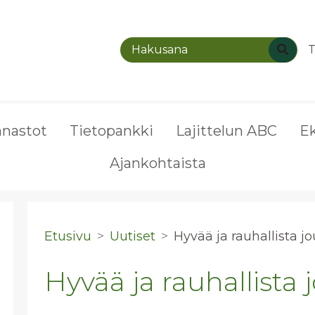
T
nnastot
Tietopankki
Lajittelun ABC
E
Ajankohtaista
Etusivu
Uutiset
Hyvää ja rau­hal­lis­ta j
Hyvää ja rauhallista 