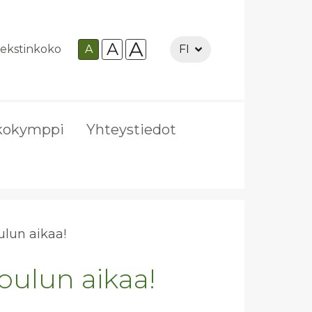
A
A
ekstinkoko
A
FI
kokymppi
Yhteystiedot
ou­lun aikaa!
joulun aikaa!