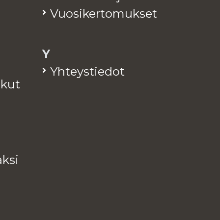
Vuo­si­ker­to­muk­set
Y
Yh­teys­tie­dot
a­kut
k­si