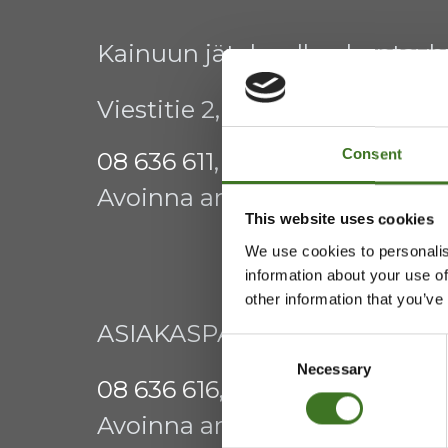
Kainuun jätehuollon kuntay
Viestitie 2, 87700 Kajaani
Consent
08 636 611
,
info@ekokymppi.fi
Avoinna arkisin 9 - 15
This website uses cookies
We use cookies to personalis
information about your use of
other information that you’ve
ASIAKASPALVELU
Consent
Necessary
Selection
08 636 616
,
laskutus@ekokymp
Avoinna arkisin 9 - 17