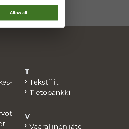
Allow all
T
­kes­
Teks­tii­lit
Tie­to­pank­ki
arvot
V
et
Vaa­ral­li­nen jäte