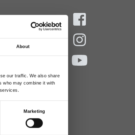
aani
About
ekokymppi.fi
- 16
se our traffic. We also share
ers who may combine it with
 services.
Marketing