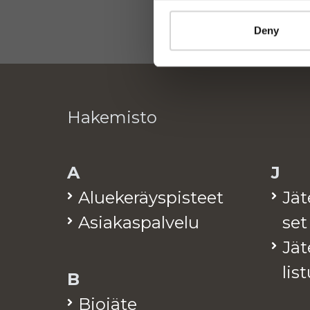
Deny
Hakemisto
A
J
Alue­ke­räys­pis­teet
Jä­
Asia­kas­pal­ve­lu
set
Jä­t
lis­
B
Bio­jä­te