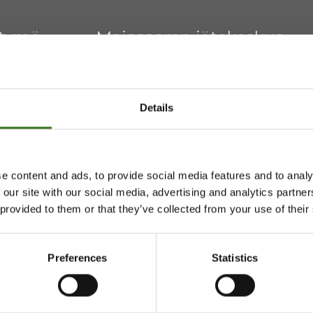
htymä
Majasaaren jätekeskus
Mustantie 500, 87900 Kaj
Details
044 710 0425
,
majasaari@
Avoinna ma 8 - 18, ti - pe 8 
e content and ads, to provide social media features and to analy
 our site with our social media, advertising and analytics partn
 provided to them or that they’ve collected from your use of their
Saavutettavuusseloste
Tietosuojaselosteita
Preferences
Statistics
pi.fi