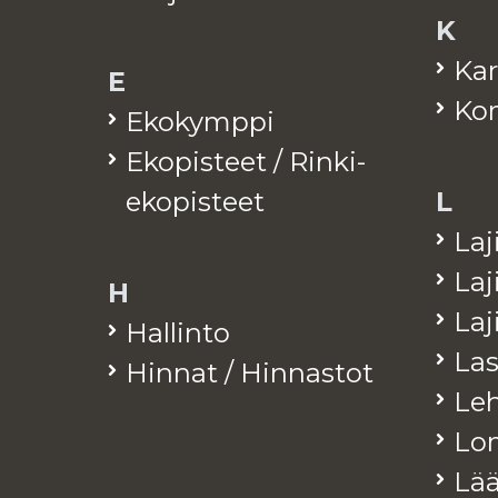
K
Kar
E
Kom
Eko­kymp­pi
Eko­pis­teet / Rinki-
eko­pis­teet
L
La­j
La­j
H
La­
Hal­lin­to
Las
Hin­nat / Hin­nas­tot
Leh­
Lo­
Lää­