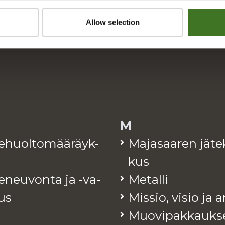
Allow selection
M
te­huol­to­mää­räyk­
Ma­ja­saa­ren jä­te
kus
e­neu­von­ta ja -va­
Me­tal­li
tus
Mis­sio, visio ja 
Muo­vi­pak­kauk­s