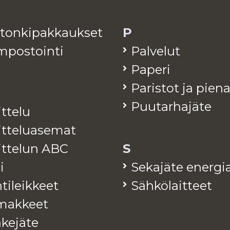
­ton­ki­pak­kauk­set
P
­pos­toin­ti
Pal­ve­lut
Pa­pe­ri
Pa­ris­tot ja pie­n
Puu­tar­ha­jä­te
it­te­lu
it­te­lua­se­mat
jit­te­lun ABC
S
i
Se­ka­jä­te ener­gia
ti­leik­keet
Säh­kö­lait­teet
mak­keet
ke­jä­te