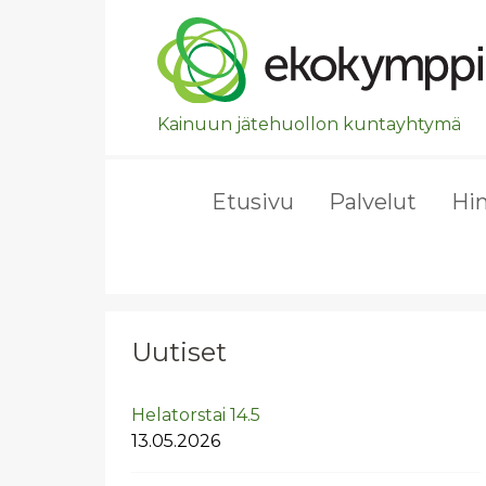
Ohita valikko, siirry suoraan pääsisältöön.
Kainuun jätehuollon kuntayhtymä
Etusivu
Palvelut
Hi
Uutiset
He­la­tors­tai 14.5
13.05.2026