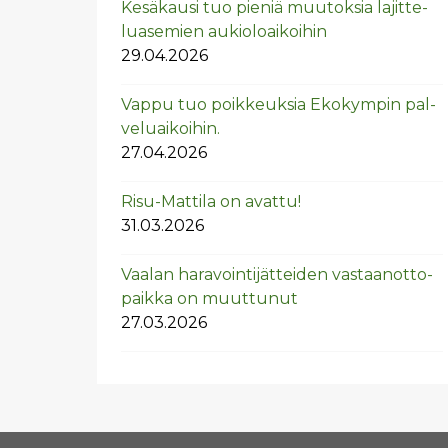
Ke­sä­kausi tuo pie­niä muu­tok­sia la­jit­te­
lua­se­mien au­kio­loai­koi­hin
29.04.2026
Vappu tuo poik­keuk­sia Eko­kym­pin pal­
ve­luai­koi­hin.
27.04.2026
Risu-Mat­ti­la on avat­tu!
31.03.2026
Vaa­lan ha­ra­voin­ti­jät­tei­den vas­taan­ot­to­
paik­ka on muut­tu­nut
27.03.2026