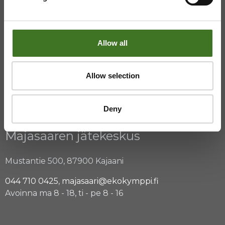
08 636 611
,
info@ekokymppi.fi
Avoinna arkisin 9 - 15
Allow all
ASIAKASPALVELU
Allow selection
08 636 616
,
laskutus@ekokymppi.fi
Deny
Avoinna arkisin 9 - 17
Majasaaren jätekeskus
Mustantie 500, 87900 Kajaani
044 710 0425
,
majasaari@ekokymppi.fi
Avoinna ma 8 - 18, ti - pe 8 - 16