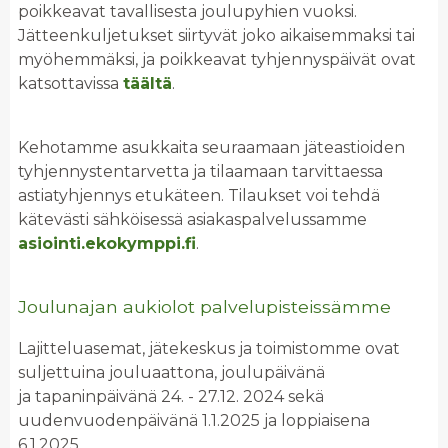
poikkeavat tavallisesta joulupyhien vuoksi.
Jätteenkuljetukset siirtyvät joko aikaisemmaksi tai
myöhemmäksi, ja poikkeavat tyhjennyspäivät ovat
katsottavissa
täältä
.
Kehotamme asukkaita seuraamaan jäteastioiden
tyhjennystentarvetta ja tilaamaan tarvittaessa
astiatyhjennys etukäteen. Tilaukset voi tehdä
kätevästi sähköisessä asiakaspalvelussamme
asiointi.ekokymppi.fi
.
Joulunajan aukiolot palvelupisteissämme
Lajitteluasemat, jätekeskus ja toimistomme ovat
suljettuina jouluaattona, joulupäivänä
ja tapaninpäivänä 24. - 27.12. 2024 sekä
uudenvuodenpäivänä 1.1.2025 ja loppiaisena
6.1.2025.