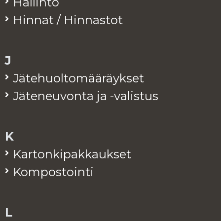
Hal­lin­to
Hin­nat / Hin­nas­tot
J
Jä­te­huol­to­mää­räyk­set
Jä­te­neu­von­ta ja -va­lis­tus
K
Kar­ton­ki­pak­kauk­set
Kom­pos­toin­ti
L