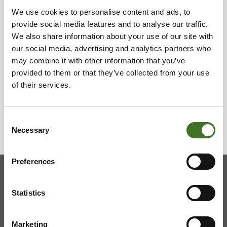
koi­hin.
We use cookies to personalise content and ads, to
27.04.2026
provide social media features and to analyse our traffic.
We also share information about your use of our site with
Risu-Mat­ti­la on avat­tu!
our social media, advertising and analytics partners who
31.03.2026
may combine it with other information that you’ve
provided to them or that they’ve collected from your use
Vaa­lan ha­ra­voin­ti­jät­tei­den vas­taan­ot­to­paik­ka
of their services.
on muut­tu­nut
27.03.2026
Consent
Necessary
Selection
Preferences
Kainuun jätehuollon kuntayhtymä
Statistics
Viestitie 2, 87700 Kajaani
Marketing