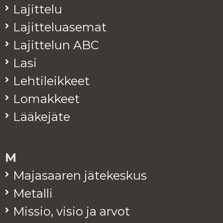
La­jit­te­lu
La­jit­te­lua­se­mat
La­jit­te­lun ABC
Lasi
Leh­ti­leik­keet
Lo­mak­keet
Lää­ke­jä­te
M
Ma­ja­saa­ren jä­te­kes­kus
Me­tal­li
Mis­sio, visio ja arvot