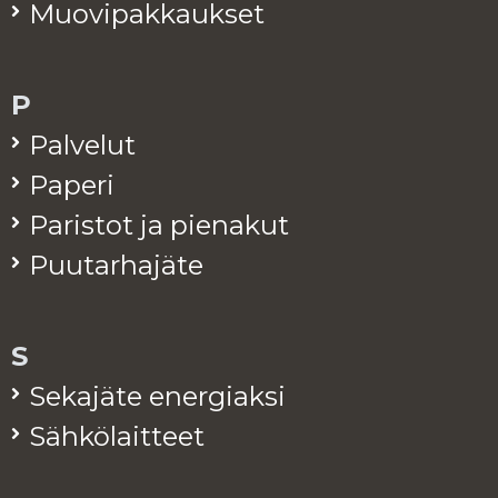
Muo­vi­pak­kauk­set
P
Pal­ve­lut
Pa­pe­ri
Pa­ris­tot ja pie­na­kut
Puu­tar­ha­jä­te
S
Se­ka­jä­te ener­giak­si
Säh­kö­lait­teet