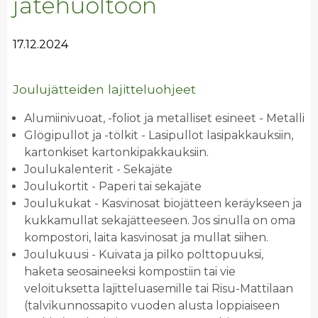
jätehuoltoon
17.12.2024
Joulujätteiden lajitteluohjeet
Alumiinivuoat, -foliot ja metalliset esineet - Metalli
Glögipullot ja -tölkit - Lasipullot lasipakkauksiin,
kartonkiset kartonkipakkauksiin.
Joulukalenterit - Sekajäte
Joulukortit - Paperi tai sekajäte
Joulukukat - Kasvinosat biojätteen keräykseen ja
kukkamullat sekajätteeseen. Jos sinulla on oma
kompostori, laita kasvinosat ja mullat siihen.
Joulukuusi - Kuivata ja pilko polttopuuksi,
haketa seosaineeksi kompostiin tai vie
veloituksetta lajitteluasemille tai Risu-Mattilaan
(talvikunnossapito vuoden alusta loppiaiseen