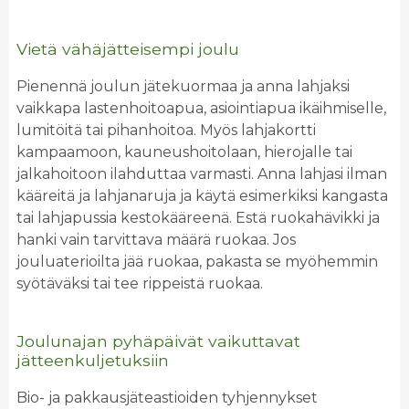
Vietä vähäjätteisempi joulu
Pienennä joulun jätekuormaa ja anna lahjaksi
vaikkapa lastenhoitoapua, asiointiapua ikäihmiselle,
lumitöitä tai pihanhoitoa. Myös lahjakortti
kampaamoon, kauneushoitolaan, hierojalle tai
jalkahoitoon ilahduttaa varmasti. Anna lahjasi ilman
kääreitä ja lahjanaruja ja käytä esimerkiksi kangasta
tai lahjapussia kestokääreenä. Estä ruokahävikki ja
hanki vain tarvittava määrä ruokaa. Jos
jouluaterioilta jää ruokaa, pakasta se myöhemmin
syötäväksi tai tee rippeistä ruokaa.
Joulunajan pyhäpäivät vaikuttavat
jätteenkuljetuksiin
Bio- ja pakkausjäteastioiden tyhjennykset