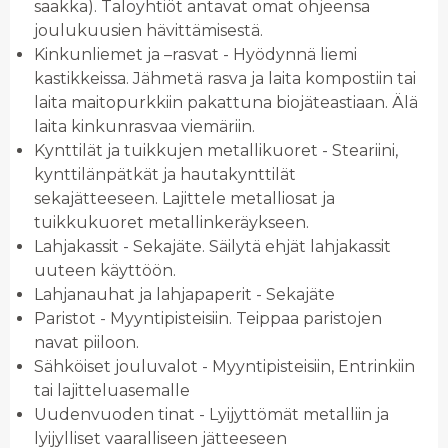
saakka). Taloyhtiöt antavat omat ohjeensa
joulukuusien hävittämisestä.
Kinkunliemet ja –rasvat - Hyödynnä liemi
kastikkeissa. Jähmetä rasva ja laita kompostiin tai
laita maitopurkkiin pakattuna biojäteastiaan. Älä
laita kinkunrasvaa viemäriin.
Kynttilät ja tuikkujen metallikuoret - Steariini,
kynttilänpätkät ja hautakynttilät
sekajätteeseen. Lajittele metalliosat ja
tuikkukuoret metallinkeräykseen.
Lahjakassit - Sekajäte. Säilytä ehjät lahjakassit
uuteen käyttöön.
Lahjanauhat ja lahjapaperit - Sekajäte
Paristot - Myyntipisteisiin. Teippaa paristojen
navat piiloon.
Sähköiset jouluvalot - Myyntipisteisiin, Entrinkiin
tai lajitteluasemalle
Uudenvuoden tinat - Lyijyttömät metalliin ja
lyijylliset vaaralliseen jätteeseen