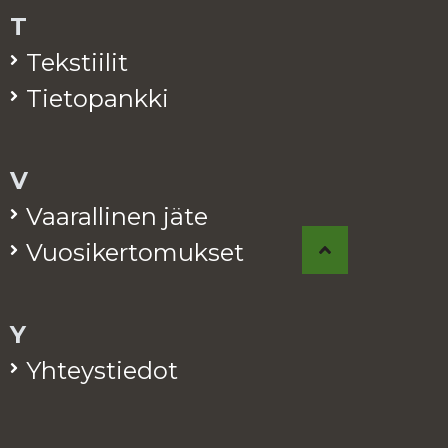
T
Teks­tii­lit
Tie­to­pank­ki
V
Vaa­ral­li­nen jäte
Vuo­si­ker­to­muk­set
Y
Yh­teys­tie­dot