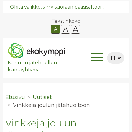
Ohita valikko, siirry suoraan pääsisältöön.
Tekstinkoko
A
A
A
FI
Kainuun jätehuollon
kuntayhtymä
Etusivu
Uutiset
Vink­ke­jä jou­lun jä­te­huol­toon
Vinkkejä joulun