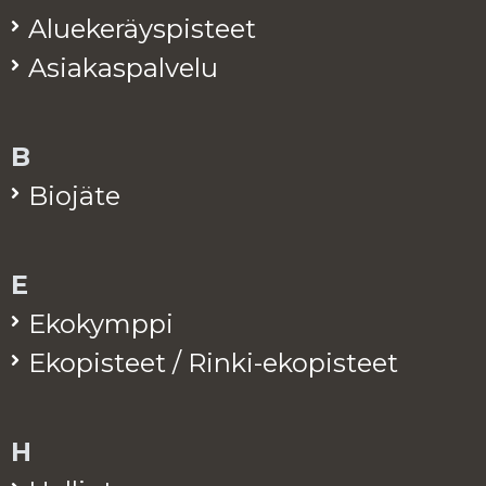
Alue­ke­räys­pis­teet
Asia­kas­pal­ve­lu
B
Bio­jä­te
E
Eko­kymp­pi
Eko­pis­teet / Rinki-eko­pis­teet
H