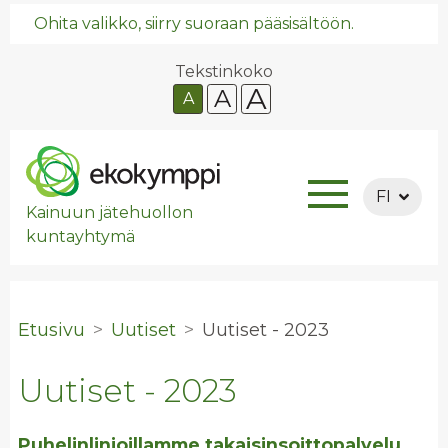
Ohita valikko, siirry suoraan pääsisältöön.
Tekstinkoko
A
A
A
FI
Kainuun jätehuollon
kuntayhtymä
Etusivu
Uutiset
Uu­ti­set - 2023
Uutiset - 2023
Puhelinlinjoillamme takaisinsoittopalvelu