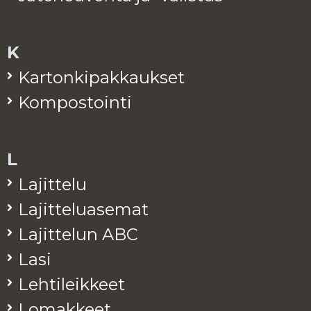
K
Kar­ton­ki­pak­kauk­set
Kom­pos­toin­ti
L
La­jit­te­lu
La­jit­te­lua­se­mat
La­jit­te­lun ABC
Lasi
Leh­ti­leik­keet
Lo­mak­keet