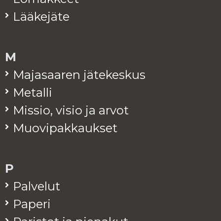
Lää­ke­jä­te
M
Ma­ja­saa­ren jä­te­kes­kus
Me­tal­li
Mis­sio, visio ja arvot
Muo­vi­pak­kauk­set
P
Pal­ve­lut
Pa­pe­ri