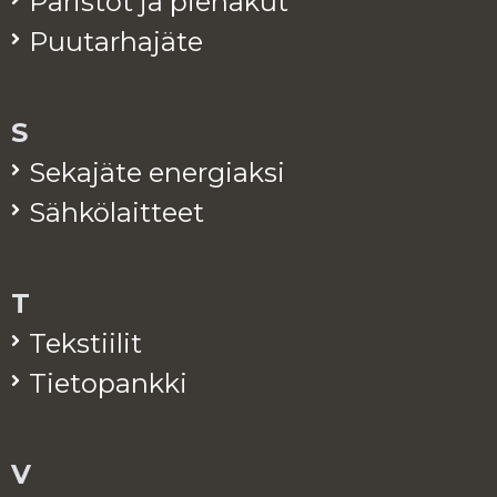
Pa­ris­tot ja pie­na­kut
Puu­tar­ha­jä­te
S
Se­ka­jä­te ener­giak­si
Säh­kö­lait­teet
T
Teks­tii­lit
Tie­to­pank­ki
V