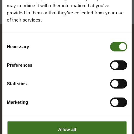
may combine it with other information that you’ve
provided to them or that they’ve collected from your use
of their services.
Consent
Hakemisto
Necessary
Selection
Preferences
A
Alue­ke­räys­pis­teet
Statistics
Asia­kas­pal­ve­lu
Marketing
B
Bio­jä­te
Allow all