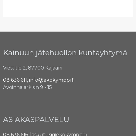
Kainuun jätehuollon kuntayhtymä
Viestitie 2, 87700 Kajaani
08 636 611
,
info@ekokymppi.fi
Avoinna arkisin 9 - 15
ASIAKASPALVELU
08 636 616
,
laskutus@ekokymppi.fi