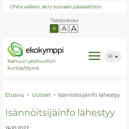
Ohita valikko, siirry suoraan pääsisältöön.
Tekstinkoko
A
A
A
FI
Kainuun jätehuollon
kuntayhtymä
Etusivu
Uutiset
Isän­nöit­si­jäin­fo lä­hes­tyy
Isännöitsijäinfo lähestyy
26.10.2022