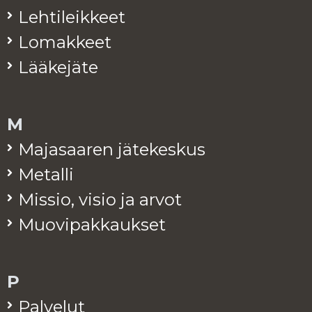
Leh­ti­leik­keet
Lo­mak­keet
Lää­ke­jä­te
M
Ma­ja­saa­ren jä­te­kes­kus
Me­tal­li
Mis­sio, visio ja arvot
Muo­vi­pak­kauk­set
P
Pal­ve­lut