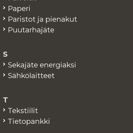
Pa­pe­ri
Pa­ris­tot ja pie­na­kut
Puu­tar­ha­jä­te
S
Se­ka­jä­te ener­giak­si
Säh­kö­lait­teet
T
Teks­tii­lit
Tie­to­pank­ki