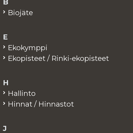
B
Bio­jä­te
E
Eko­kymp­pi
Eko­pis­teet / Rinki-eko­pis­teet
H
Hal­lin­to
Hin­nat / Hin­nas­tot
J