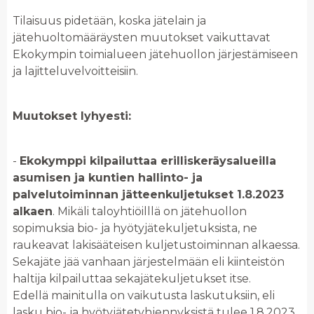
Tilaisuus pidetään, koska jätelain ja
jätehuoltomääräysten muutokset vaikuttavat
Ekokympin toimialueen jätehuollon järjestämiseen
ja lajitteluvelvoitteisiin.
Muutokset lyhyesti:
-
Ekokymppi kilpailuttaa erilliskeräysalueilla
asumisen ja kuntien hallinto- ja
palvelutoiminnan jätteenkuljetukset 1.8.2023
alkaen
. Mikäli taloyhtiöilllä on jätehuollon
sopimuksia bio- ja hyötyjätekuljetuksista, ne
raukeavat lakisääteisen kuljetustoiminnan alkaessa.
Sekajäte jää vanhaan järjestelmään eli kiinteistön
haltija kilpailuttaa sekajätekuljetukset itse.
Edellä mainitulla on vaikutusta laskutuksiin, eli
lasku bio- ja hyötyjätetyhjennyksistä tulee 1.8.2023