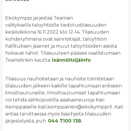
Ekokymppi järjestää Teamsin
välityksellä taloyhtiöille tiedotustilaisuuden
keskiviikkona 16.11.2022 klo 12-14. Tilaisuuden
kohderyhmänä ovat isännöitsijät, taloyhtiön
hallituksen jäsenet ja muut taloyhtiöiden asioita
hoitavat tahot. Tilaisuuteen pääsee osallistumaan
Teamslinkin kautta:
Isännöitsijäinfo
Tilaisuus nauhoitetaan ja nauhoite toimitetaan
tilaisuuden jälkeen kaikille tapahtumaan erikseen
ilmoittautuneille. Ilmoittautumiset tapahtumaan
voi tehdä sähköpostilla asiakasneuvoja Kati
Kemppaiselle kati.kemppainen@ekokymppi.fi. Kati
antaa tarvittaessa myös lisäohjeita tilaisuuden
järjestelyistä, puh.
044 7100 138.