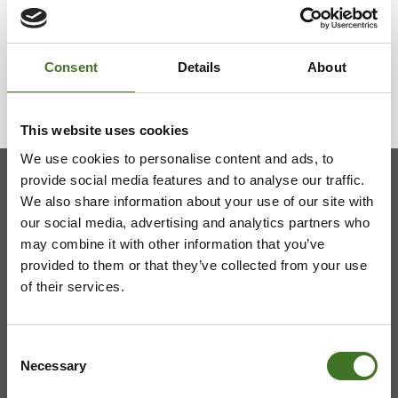
Vaa­lan ha­ra­voin­ti­jät­tei­den vas­taan­ot­to­paik­ka
on muut­tu­nut
27.03.2026
Consent
Details
About
This website uses cookies
We use cookies to personalise content and ads, to
provide social media features and to analyse our traffic.
We also share information about your use of our site with
Kainuun jätehuollon kuntayhtymä
our social media, advertising and analytics partners who
may combine it with other information that you’ve
Viestitie 2, 87700 Kajaani
provided to them or that they’ve collected from your use
of their services.
08 636 611
,
info@ekokymppi.fi
Avoinna arkisin 9 - 15
Consent
Necessary
Selection