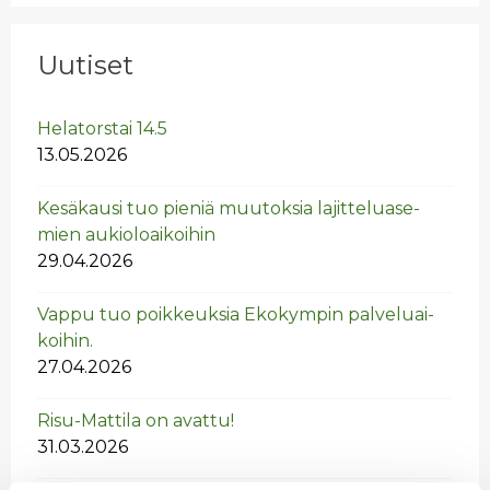
Uutiset
He­la­tors­tai 14.5
13.05.2026
Ke­sä­kausi tuo pie­niä muu­tok­sia la­jit­te­lua­se­
mien au­kio­loai­koi­hin
29.04.2026
Vappu tuo poik­keuk­sia Eko­kym­pin pal­ve­luai­
koi­hin.
27.04.2026
Risu-Mat­ti­la on avat­tu!
31.03.2026