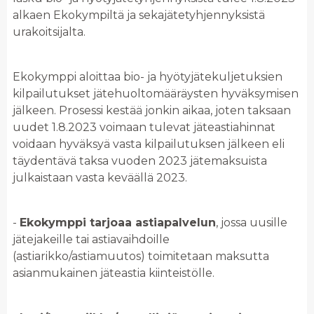
alkaen Ekokympiltä ja sekajätetyhjennyksistä
urakoitsijalta.
Ekokymppi aloittaa bio- ja hyötyjätekuljetuksien
kilpailutukset jätehuoltomääräysten hyväksymisen
jälkeen. Prosessi kestää jonkin aikaa, joten taksaan
uudet 1.8.2023 voimaan tulevat jäteastiahinnat
voidaan hyväksyä vasta kilpailutuksen jälkeen eli
täydentävä taksa vuoden 2023 jätemaksuista
julkaistaan vasta keväällä 2023.
-
Ekokymppi tarjoaa astiapalvelun
, jossa uusille
jätejakeille tai astiavaihdoille
(astiarikko/astiamuutos) toimitetaan maksutta
asianmukainen jäteastia kiinteistölle.