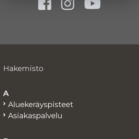
Hakemisto
A
Alue­ke­räys­pis­teet
Asia­kas­pal­ve­lu