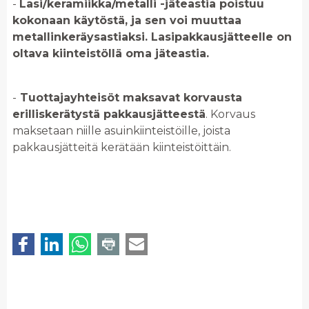
-
Lasi/keramiikka/metalli -jäteastia poistuu
kokonaan käytöstä, ja sen voi muuttaa
metallinkeräysastiaksi. Lasipakkausjätteelle on
oltava kiinteistöllä oma jäteastia.
-
Tuottajayhteisöt maksavat korvausta
erilliskerätystä pakkausjätteestä
. Korvaus
maksetaan niille asuinkiinteistöille, joista
pakkausjätteitä kerätään kiinteistöittäin.