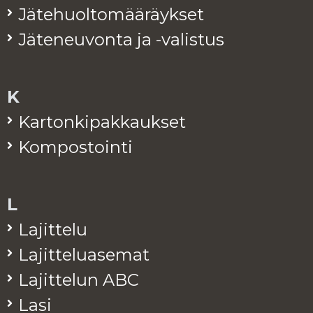
Jä­te­huol­to­mää­räyk­set
Jä­te­neu­von­ta ja -va­lis­tus
K
Kar­ton­ki­pak­kauk­set
Kom­pos­toin­ti
L
La­jit­te­lu
La­jit­te­lua­se­mat
La­jit­te­lun ABC
Lasi