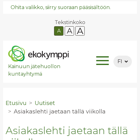
Ohita valikko, siirry suoraan pääsisältöön.
Tekstinkoko
A
A
A
FI
Kainuun jätehuollon
kuntayhtymä
Etusivu
Uutiset
Asia­kas­leh­ti jae­taan tällä vii­kol­la
Asiakaslehti jaetaan tällä