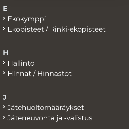
E
Eko­kymp­pi
Eko­pis­teet / Rinki-eko­pis­teet
H
Hal­lin­to
Hin­nat / Hin­nas­tot
J
Jä­te­huol­to­mää­räyk­set
Jä­te­neu­von­ta ja -va­lis­tus