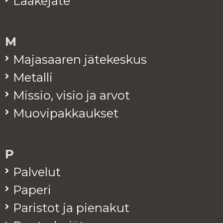
Lää­ke­jä­te
M
Ma­ja­saa­ren jä­te­kes­kus
Me­tal­li
Mis­sio, visio ja arvot
Muo­vi­pak­kauk­set
P
Pal­ve­lut
Pa­pe­ri
Pa­ris­tot ja pie­na­kut