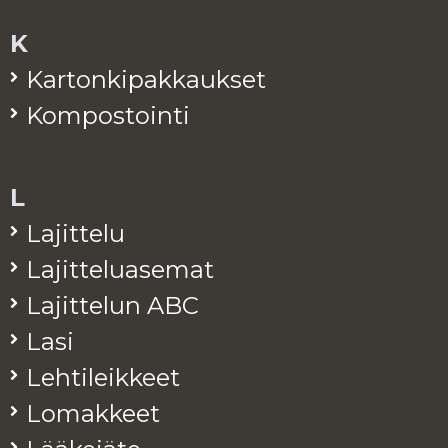
K
Kar­ton­ki­pak­kauk­set
Kom­pos­toin­ti
L
La­jit­te­lu
La­jit­te­lua­se­mat
La­jit­te­lun ABC
Lasi
Leh­ti­leik­keet
Lo­mak­keet