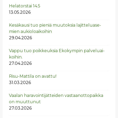
He­la­tors­tai 14.5
13.05.2026
Ke­sä­kausi tuo pie­niä muu­tok­sia la­jit­te­lua­se­
mien au­kio­loai­koi­hin
29.04.2026
Vappu tuo poik­keuk­sia Eko­kym­pin pal­ve­luai­
koi­hin.
27.04.2026
Risu-Mat­ti­la on avat­tu!
31.03.2026
Vaa­lan ha­ra­voin­ti­jät­tei­den vas­taan­ot­to­paik­ka
on muut­tu­nut
27.03.2026