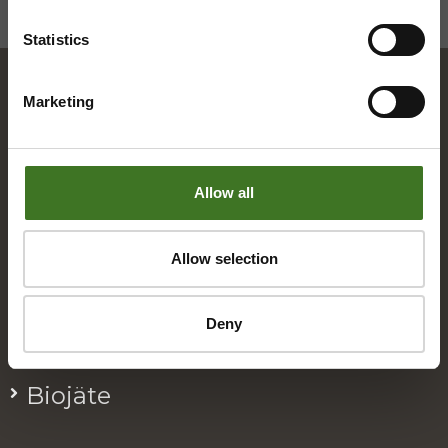
Statistics
Marketing
Hakemisto
Allow all
A
Alue­ke­räys­pis­teet
Allow selection
Asia­kas­pal­ve­lu
Deny
B
Bio­jä­te