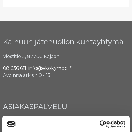
Kainuun jätehuollon kuntayhtymä
Viestitie 2, 87700 Kajaani
08 636 611
,
info@ekokymppi.fi
Avoinna arkisin 9 - 15
ASIAKASPALVELU
08 636 616
,
laskutus@ekokymppi.fi
Avoinna arkisin 9 - 17