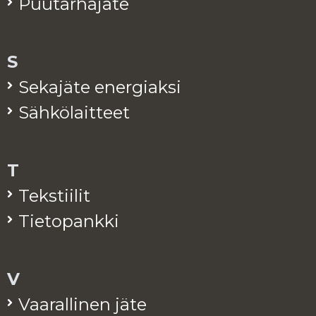
Puu­tar­ha­jä­te
S
Se­ka­jä­te ener­giak­si
Säh­kö­lait­teet
T
Teks­tii­lit
Tie­to­pank­ki
V
Vaa­ral­li­nen jäte