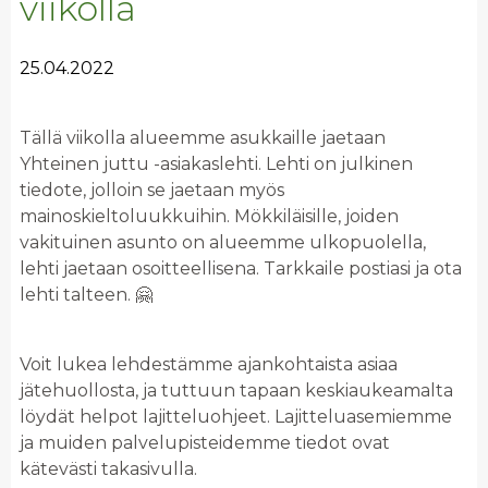
viikolla
25.04.2022
Tällä viikolla alueemme asukkaille jaetaan
Yhteinen juttu -asiakaslehti. Lehti on julkinen
tiedote, jolloin se jaetaan myös
mainoskieltoluukkuihin. Mökkiläisille, joiden
vakituinen asunto on alueemme ulkopuolella,
lehti jaetaan osoitteellisena. Tarkkaile postiasi ja ota
lehti talteen. 🤗
Voit lukea lehdestämme ajankohtaista asiaa
jätehuollosta, ja tuttuun tapaan keskiaukeamalta
löydät helpot lajitteluohjeet. Lajitteluasemiemme
ja muiden palvelupisteidemme tiedot ovat
kätevästi takasivulla.