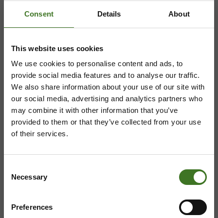
Consent
Details
About
Majasaaren jätekeskus
Mustantie 500, 87900 Kajaani
This website uses cookies
044 710 0425
,
majasaari@ekokymppi.fi
We use cookies to personalise content and ads, to
Avoinna ma 8 - 18, ti - pe 8 - 16
provide social media features and to analyse our traffic.
We also share information about your use of our site with
our social media, advertising and analytics partners who
may combine it with other information that you’ve
provided to them or that they’ve collected from your use
Saavutettavuusseloste
Tietosuojaselosteita
of their services.
Consent
Necessary
Selection
Preferences