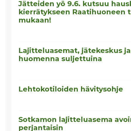
Jätteiden yö 9.6. kutsuu haus
kierrätykseen Raatihuoneen to
mukaan!
Lajitteluasemat, jätekeskus ja
huomenna suljettuina
Lehtokotiloiden hävitysohje
Sotkamon lajitteluasema avo
perjantaisin