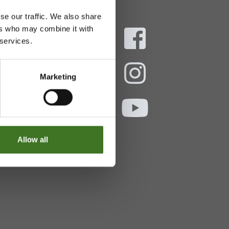
se our traffic. We also share
ers who may combine it with
 services.
aani
Marketing
ekokymppi.fi
- 16
Allow all