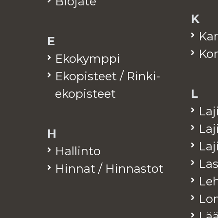
Bio­jä­te
K
Kar
E
Kom
Eko­kymp­pi
Eko­pis­teet / Rinki-
eko­pis­teet
L
La­j
La­j
H
La­
Hal­lin­to
Las
Hin­nat / Hin­nas­tot
Leh­
Lo­
Lää­