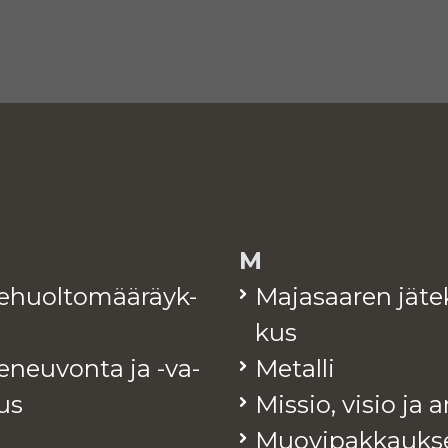
M
te­huol­to­mää­räyk­
Ma­ja­saa­ren jä­te
kus
e­neu­von­ta ja -va­
Me­tal­li
tus
Mis­sio, visio ja 
Muo­vi­pak­kauk­s