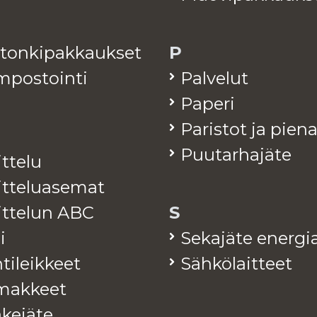
­ton­ki­pak­kauk­set
P
­pos­toin­ti
Pal­ve­lut
Pa­pe­ri
Pa­ris­tot ja pie­n
Puu­tar­ha­jä­te
it­te­lu
it­te­lua­se­mat
jit­te­lun ABC
S
i
Se­ka­jä­te ener­gia
ti­leik­keet
Säh­kö­lait­teet
mak­keet
ke­jä­te