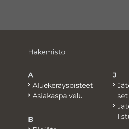
Hakemisto
A
J
Alue­ke­räys­pis­teet
Jä­
Asia­kas­pal­ve­lu
set
Jä­t
lis­
B