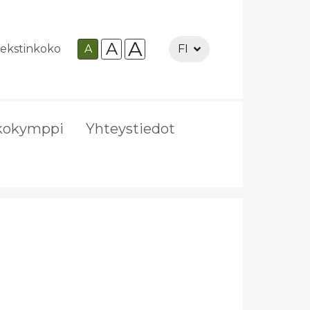
A
A
ekstinkoko
A
FI
kokymppi
Yhteystiedot