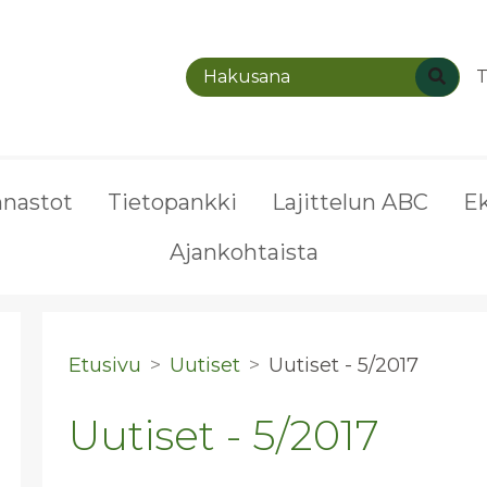
T
nnastot
Tietopankki
Lajittelun ABC
E
Ajankohtaista
Etusivu
Uutiset
Uu­ti­set - 5/2017
Uutiset - 5/2017