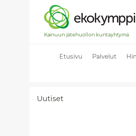
Ohita valikko, siirry suoraan pääsisältöön.
Kainuun jätehuollon kuntayhtymä
Etusivu
Palvelut
Hi
Uutiset