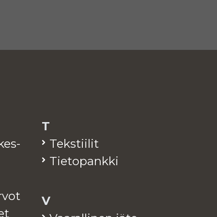
T
­kes­
Teks­tii­lit
Tie­to­pank­ki
arvot
V
et