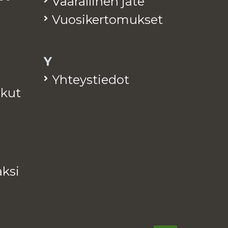
Vaa­ral­li­nen jäte
Vuo­si­ker­to­muk­set
Y
Yh­teys­tie­dot
a­kut
k­si