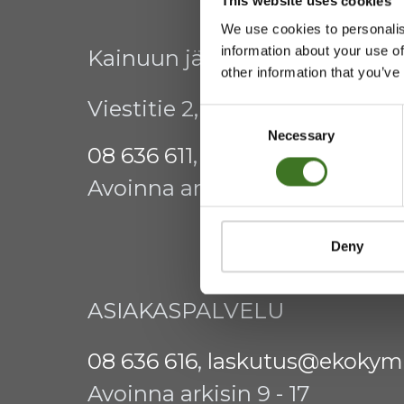
This website uses cookies
We use cookies to personalis
information about your use of
Kainuun jätehuollon kuntay
other information that you’ve
Viestitie 2, 87700 Kajaani
Consent
Necessary
Selection
08 636 611
,
info@ekokymppi.fi
Avoinna arkisin 9 - 15
Deny
ASIAKASPALVELU
08 636 616
,
laskutus@ekokymp
Avoinna arkisin 9 - 17