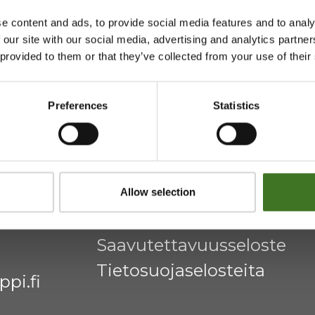
e content and ads, to provide social media features and to analy
 our site with our social media, advertising and analytics partn
htymä
Majasaaren jätekeskus
 provided to them or that they’ve collected from your use of their
Mustantie 500, 87900 Kaj
Preferences
Statistics
044 710 0425
,
majasaari@
Avoinna ma 8 - 18, ti - pe 8 
Allow selection
Saavutettavuusseloste
Tietosuojaselosteita
pi.fi