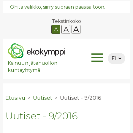
Ohita valikko, siirry suoraan pääsisältöön.
Tekstinkoko
A
A
A
FI
Kainuun jätehuollon
kuntayhtymä
Etusivu
Uutiset
Uu­ti­set - 9/2016
Uutiset - 9/2016