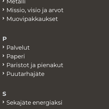
Me­tal­li
Mis­sio, visio ja arvot
Muo­vi­pak­kauk­set
P
Pal­ve­lut
Pa­pe­ri
Pa­ris­tot ja pie­na­kut
Puu­tar­ha­jä­te
S
Se­ka­jä­te ener­giak­si