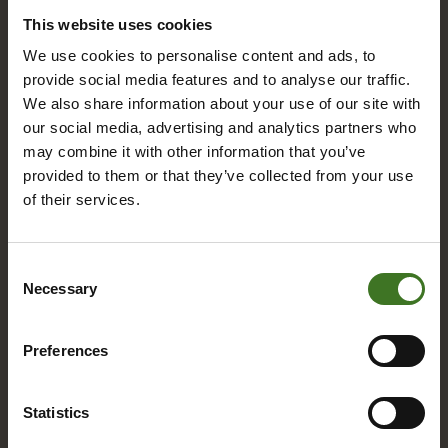
This website uses cookies
A
We use cookies to personalise content and ads, to
provide social media features and to analyse our traffic.
Alue­ke­räys­pis­teet
We also share information about your use of our site with
Asia­kas­pal­ve­lu
our social media, advertising and analytics partners who
may combine it with other information that you’ve
provided to them or that they’ve collected from your use
of their services.
B
Bio­jä­te
Consent
Necessary
Selection
E
Preferences
Eko­kymp­pi
Eko­pis­teet / Rinki-eko­pis­teet
Statistics