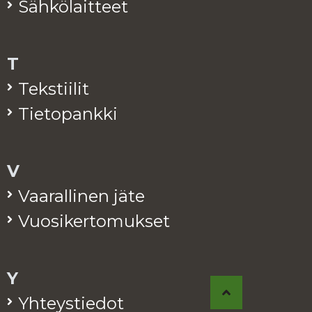
Säh­kö­lait­teet
T
Teks­tii­lit
Tie­to­pank­ki
V
Vaa­ral­li­nen jäte
Vuo­si­ker­to­muk­set
Y
Yh­teys­tie­dot