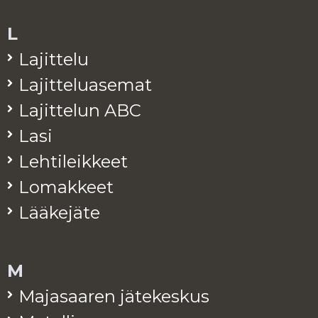
L
La­jit­te­lu
La­jit­te­lua­se­mat
La­jit­te­lun ABC
Lasi
Leh­ti­leik­keet
Lo­mak­keet
Lää­ke­jä­te
M
Ma­ja­saa­ren jä­te­kes­kus