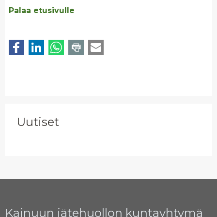
Palaa etusivulle
Uutiset
Kainuun jätehuollon kuntayhtymä