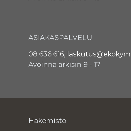
ASIAKASPALVELU
08 636 616
,
laskutus@ekokymp
Avoinna arkisin 9 - 17
Hakemisto