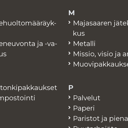
M
te­huol­to­mää­räyk­
Ma­ja­saa­ren jä­te
kus
e­neu­von­ta ja -va­
Me­tal­li
tus
Mis­sio, visio ja 
Muo­vi­pak­kauk­s
­ton­ki­pak­kauk­set
P
­pos­toin­ti
Pal­ve­lut
Pa­pe­ri
Pa­ris­tot ja pie­n