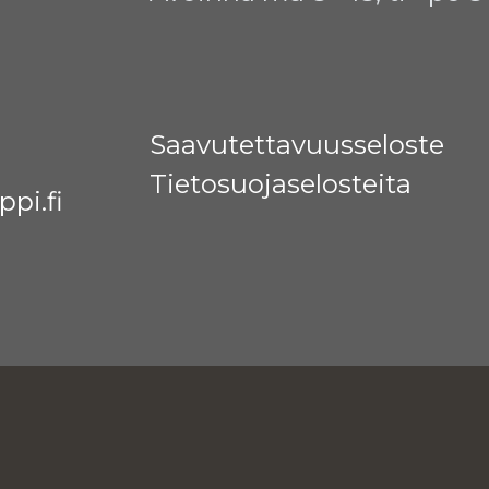
Saavutettavuusseloste
Tietosuojaselosteita
pi.fi