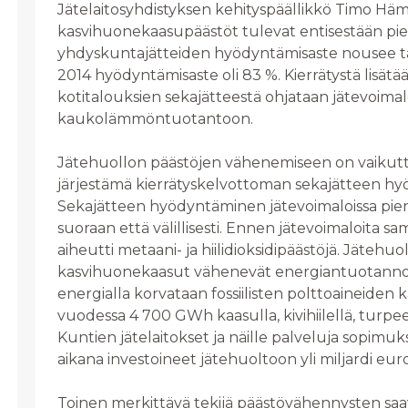
Jätelaitosyhdistyksen kehityspäällikkö Timo Häm
kasvihuonekaasupäästöt tulevat entisestään pie
yhdyskuntajätteiden hyödyntämisaste nousee t
2014 hyödyntämisaste oli 83 %. Kierrätystä lisätä
kotitalouksien sekajätteestä ohjataan jätevoimal
kaukolämmöntuotantoon.
Jätehuollon päästöjen vähenemiseen on vaikutt
järjestämä kierrätyskelvottoman sekajätteen h
Sekajätteen hyödyntäminen jätevoimaloissa pi
suoraan että välillisesti. Ennen jätevoimaloita sama
aiheutti metaani- ja hiilidioksidipäästöjä. Jätehu
kasvihuonekaasut vähenevät energiantuotannoss
energialla korvataan fossiilisten polttoaineiden 
vuodessa 4 700 GWh kaasulla, kivihiilellä, turpeel
Kuntien jätelaitokset ja näille palveluja sopimuks
aikana investoineet jätehuoltoon yli miljardi eur
Toinen merkittävä tekijä päästövähennysten saa