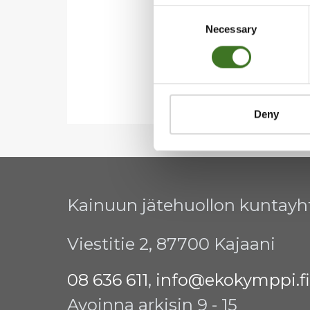
Consent
Necessary
Selection
Deny
Kainuun jätehuollon kuntay
Viestitie 2, 87700 Kajaani
08 636 611
,
info@ekokymppi.fi
Avoinna arkisin 9 - 15