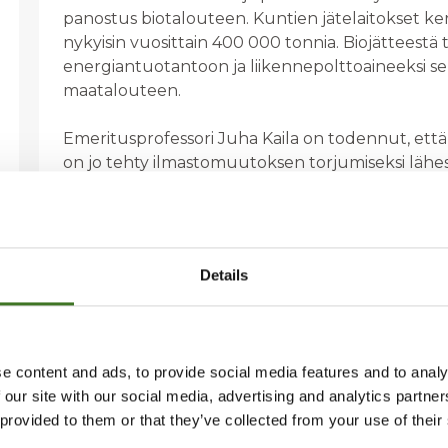
panostus biotalouteen. Kuntien jätelaitokset kerää
nykyisin vuosittain 400 000 tonnia. Biojätteestä
energiantuotantoon ja liikennepolttoaineeksi se
maatalouteen.
Emeritusprofessori Juha Kaila on todennut, että
on jo tehty ilmastomuutoksen torjumiseksi lähes 
Jätelaitosyhdistyksen toimitusjohtaja Markku Sa
ilmastovaikutukset tulevat näkymään lähinnä teo
kestävämpiä ja kierrätysmateriaaleilla korvataan
aineita.
Details
Lisätietoa:
JLY - Jätelaitosyhdistys ry
Toimitusjohtaja Markku Salo
e content and ads, to provide social media features and to analy
markku.salo@jly.fi
040 561 0560
 our site with our social media, advertising and analytics partn
 provided to them or that they’ve collected from your use of their
Kehityspäällikkö Timo Hämäläinen