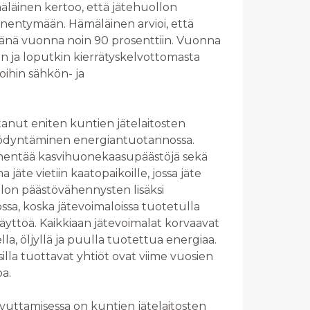
äläinen kertoo, että jätehuollon
nentymään. Hämäläinen arvioi, että
änä vuonna noin 90 prosenttiin. Vuonna
än ja loputkin kierrätyskelvottomasta
oihin sähkön- ja
anut eniten kuntien jätelaitosten
yödyntäminen energiantuotannossa.
enentää kasvihuonekaasupäästöjä sekä
 jäte vietiin kaatopaikoille, jossa jäte
ollon päästövähennysten lisäksi
a, koska jätevoimaloissa tuotetulla
käyttöä. Kaikkiaan jätevoimalat korvaavat
la, öljyllä ja puulla tuotettua energiaa.
illa tuottavat yhtiöt ovat viime vuosien
oa.
vuttamisessa on kuntien jätelaitosten