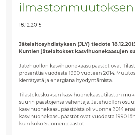
ilmastonmuutoksen 
18.12.2015
Jätelaitosyhdistyksen (JLY) tiedote 18.12.201
Kuntien jätelaitokset kasvihuonekaasujen s
Jätehuollon kasvihuonekaasupäästöt ovat Til
prosenttia vuodesta 1990 vuoteen 2014. Muutos o
kierrätystä ja energiana hyödyntämistä.
Tilastokeskuksen kasvihuonekaasutilaston mukaan
suurin päästöjensä vähentäjä. Jätehuollon os
kasvihuonekaasupäästöistä oli vuonna 2014 enää
kasvihuonekaasupäästöt ovat vuodesta 1990 lä
kuin koko Suomen päästöt.