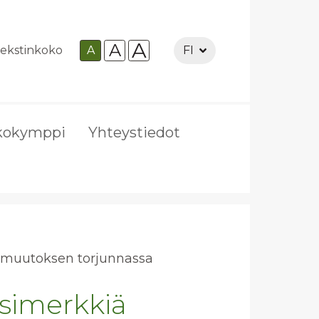
A
A
ekstinkoko
A
FI
kokymppi
Yhteystiedot
n­muu­tok­sen tor­jun­nas­sa
esimerkkiä