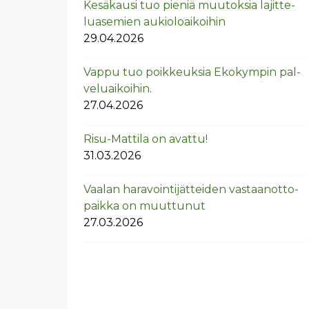
Ke­sä­kausi tuo pie­niä muu­tok­sia la­jit­te­
lua­se­mien au­kio­loai­koi­hin
29.04.2026
Vappu tuo poik­keuk­sia Eko­kym­pin pal­
ve­luai­koi­hin.
27.04.2026
Risu-Mat­ti­la on avat­tu!
31.03.2026
Vaa­lan ha­ra­voin­ti­jät­tei­den vas­taan­ot­to­
paik­ka on muut­tu­nut
27.03.2026