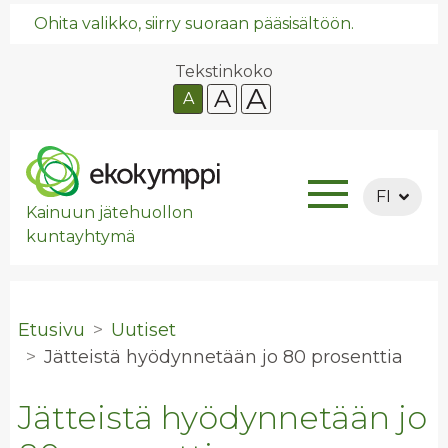
Ohita valikko, siirry suoraan pääsisältöön.
Tekstinkoko
A
A
A
FI
Kainuun jätehuollon
kuntayhtymä
Etusivu
Uutiset
Jät­teis­tä hyö­dyn­ne­tään jo 80 pro­sent­tia
Jätteistä hyödynnetään jo