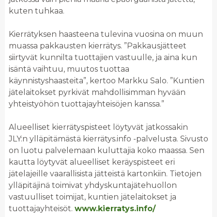
kuten tuhkaa.
Kierrätyksen haasteena tulevina vuosina on muun
muassa pakkausten kierrätys. ”Pakkausjätteet
siirtyvät kunnilta tuottajien vastuulle, ja aina kun
isäntä vaihtuu, muutos tuottaa
käynnistyshaasteita”, kertoo Markku Salo. ”Kuntien
jätelaitokset pyrkivät mahdollisimman hyvään
yhteistyöhön tuottajayhteisöjen kanssa.”
Alueelliset kierrätyspisteet löytyvät jatkossakin
JLY:n ylläpitämästä kierrätys.info -palvelusta. Sivusto
on luotu palvelemaan kuluttajia koko maassa. Sen
kautta löytyvät alueelliset keräyspisteet eri
jätelajeille vaarallisista jätteistä kartonkiin. Tietojen
ylläpitäjinä toimivat yhdyskuntajätehuollon
vastuulliset toimijat, kuntien jätelaitokset ja
tuottajayhteisöt.
www.kierratys.info/