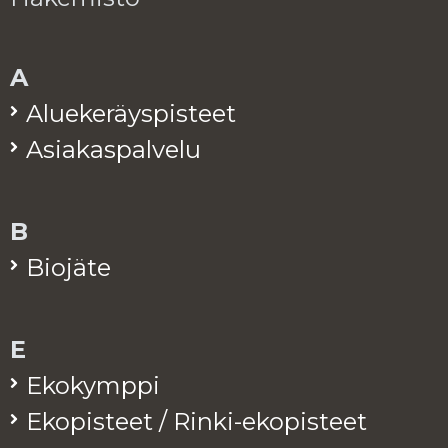
A
Alue­ke­räys­pis­teet
Asia­kas­pal­ve­lu
B
Bio­jä­te
E
Eko­kymp­pi
Eko­pis­teet / Rinki-eko­pis­teet