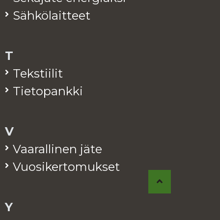
Säh­kö­lait­teet
T
Teks­tii­lit
Tie­to­pank­ki
V
Vaa­ral­li­nen jäte
Vuo­si­ker­to­muk­set
Y