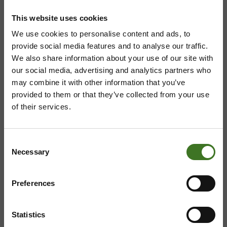
Kainuun jätehuollon kuntayhtymä
This website uses cookies
Viestitie 2, 87700 Kajaani
We use cookies to personalise content and ads, to
provide social media features and to analyse our traffic.
08 636 611
,
info@ekokymppi.fi
We also share information about your use of our site with
Avoinna arkisin 9 - 15
our social media, advertising and analytics partners who
may combine it with other information that you’ve
provided to them or that they’ve collected from your use
of their services.
ASIAKASPALVELU
Consent
08 636 616
,
laskutus@ekokymppi.fi
Necessary
Selection
Avoinna arkisin 9 - 17
Majasaaren jätekeskus
Preferences
Mustantie 500, 87900 Kajaani
Statistics
044 710 0425
,
majasaari@ekokymppi.fi