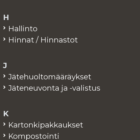
H
Hal­lin­to
Hin­nat / Hin­nas­tot
J
Jä­te­huol­to­mää­räyk­set
Jä­te­neu­von­ta ja -va­lis­tus
K
Kar­ton­ki­pak­kauk­set
Kom­pos­toin­ti