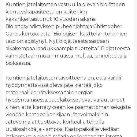
Kuntien jätelaitosten vastuulla olevan biojätteen
kierrätyskapasiteetti on kuitenkin
kaksinkertaistunut 10 vuoden aikana.
Biolaitosyhdistyksen puheenjohtaja Christopher
Gareis kertoo, että ”Biologisen käsittelyn tekninen
taso on edistynyt. Nyt biojätteestä saadaan
aikaisempaa laadukkaampia tuotteita.” Biojätteestä
valmistetaan muun muassa multaa, lannoitteita ja
biokaasua.
Kuntien jätelaitosten tavoitteena on, että kaikki
hyödynnettävissä oleva jäte kiertää joko
materiaalikierrätyksessä tai energian
hyödyntämisessä. Jätelaitokset ovat varautuneet
siihen, että kierrätykseen kelpaamattoman sekajäte
viedään kaatopaikan sijaan jätevoimaloihin.
Jätevoimalat tuottavat korkealla teholla
uusiosähköä ja -lämpöä. Kaatopaikoille viedään
jatkossa vain pieniä määriä epäorgaanista jätettä,