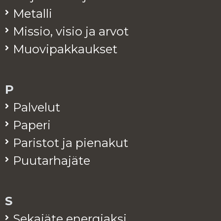
Me­tal­li
Mis­sio, visio ja arvot
Muo­vi­pak­kauk­set
P
Pal­ve­lut
Pa­pe­ri
Pa­ris­tot ja pie­na­kut
Puu­tar­ha­jä­te
S
Se­ka­jä­te ener­giak­si