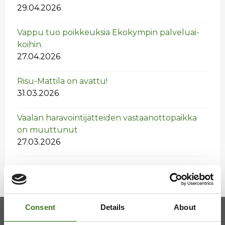
29.04.2026
Vappu tuo poik­keuk­sia Eko­kym­pin pal­ve­luai­
koi­hin.
27.04.2026
Risu-Mat­ti­la on avat­tu!
31.03.2026
Vaa­lan ha­ra­voin­ti­jät­tei­den vas­taan­ot­to­paik­ka
on muut­tu­nut
27.03.2026
Consent
Details
About