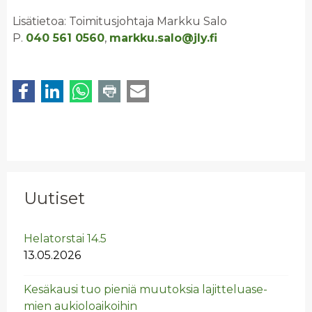
Lisätietoa: Toimitusjohtaja Markku Salo
P.
040 561 0560
,
markku.salo@jly.fi
Uutiset
He­la­tors­tai 14.5
13.05.2026
Ke­sä­kausi tuo pie­niä muu­tok­sia la­jit­te­lua­se­
mien au­kio­loai­koi­hin