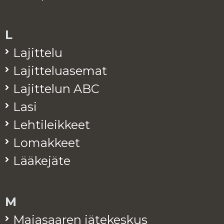
L
La­jit­te­lu
La­jit­te­lua­se­mat
La­jit­te­lun ABC
Lasi
Leh­ti­leik­keet
Lo­mak­keet
Lää­ke­jä­te
M
Ma­ja­saa­ren jä­te­kes­kus