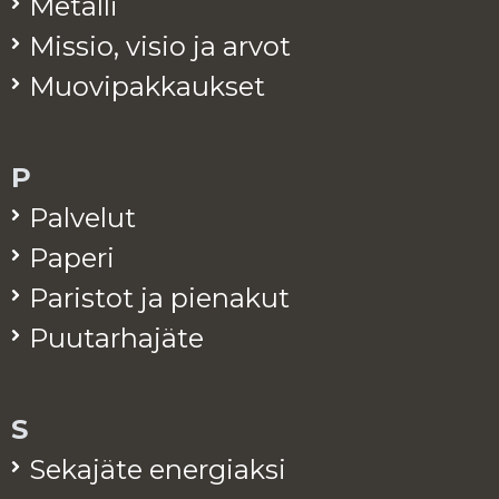
Me­tal­li
Mis­sio, visio ja arvot
Muo­vi­pak­kauk­set
P
Pal­ve­lut
Pa­pe­ri
Pa­ris­tot ja pie­na­kut
Puu­tar­ha­jä­te
S
Se­ka­jä­te ener­giak­si