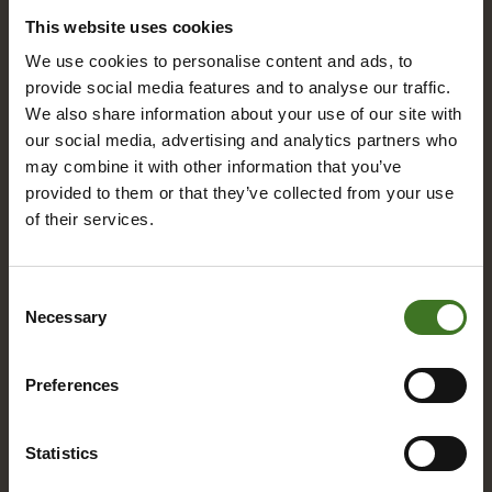
This website uses cookies
A
We use cookies to personalise content and ads, to
provide social media features and to analyse our traffic.
Alue­ke­räys­pis­teet
We also share information about your use of our site with
Asia­kas­pal­ve­lu
our social media, advertising and analytics partners who
may combine it with other information that you’ve
provided to them or that they’ve collected from your use
of their services.
B
Bio­jä­te
Consent
Necessary
Selection
E
Preferences
Eko­kymp­pi
Eko­pis­teet / Rinki-eko­pis­teet
Statistics