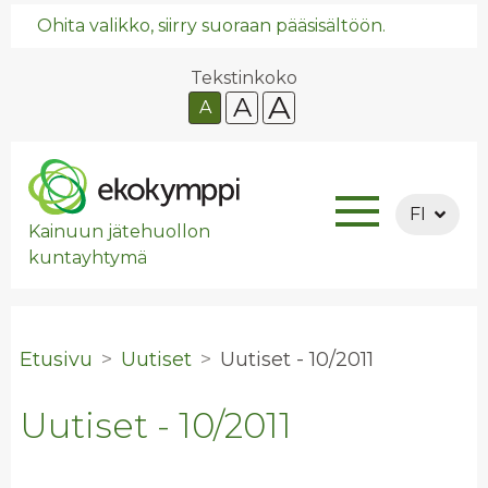
Ohita valikko, siirry suoraan pääsisältöön.
Tekstinkoko
A
A
A
FI
Kainuun jätehuollon
kuntayhtymä
Etusivu
Uutiset
Uu­ti­set - 10/2011
Uutiset - 10/2011