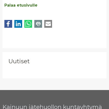
Palaa etusivulle
Uutiset
Kainuun jätehuollon kuntayhtymä