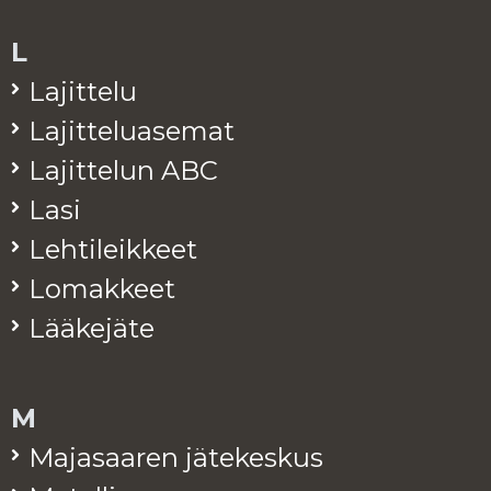
L
La­jit­te­lu
La­jit­te­lua­se­mat
La­jit­te­lun ABC
Lasi
Leh­ti­leik­keet
Lo­mak­keet
Lää­ke­jä­te
M
Ma­ja­saa­ren jä­te­kes­kus