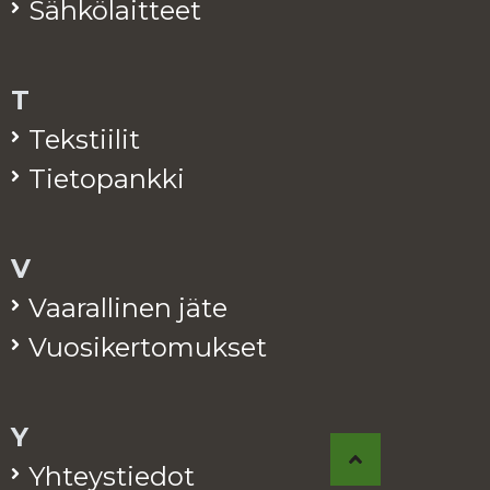
Säh­kö­lait­teet
T
Teks­tii­lit
Tie­to­pank­ki
V
Vaa­ral­li­nen jäte
Vuo­si­ker­to­muk­set
Y
Yh­teys­tie­dot