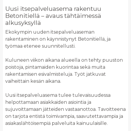
Uusi itsepalveluasema rakentuu
Betonitiellä – avaus tähtäimessä
alkusyksyllä
Ekokympin uuden itsepalveluaseman
rakentaminen on käynnistynyt Betonitiellä, ja
työmaa etenee suunnitellusti.
Kuluneen viikon aikana alueella on tehty puuston
poistoja, pintamaiden kuorintaa sekä muita
rakentamisen esivalmisteluja. Työt jatkuvat
vaiheittain kesän aikana.
Uusi itsepalveluasema tulee tulevaisuudessa
helpottamaan asiakkaiden asiointia ja
sujuvoittamaan jätteiden vastaanottoa. Tavoitteena
on tarjota entistä toimivampia, saavutettavampia ja
asiakaslähtöisempiä palveluita kainuulaisille.