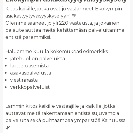
Kiitos kaikille, jotka ovat jo vastanneet Ekokympin
asiakastyytyväisyyskyselyyn! 💚
Olemme saaneet jo yli 220 vastausta, ja jokainen
palaute auttaa meitä kehittämään palveluitamme
entistä paremmiksi.
Haluamme kuulla kokemuksiasi esimerkiksi:
jätehuollon palveluista
lajitteluasemista
asiakaspalvelusta
viestinnästä
verkkopalveluist
Lämmin kiitos kaikille vastaajille ja kaikille, jotka
auttavat meitä rakentamaan entistä sujuvampia
palveluita sekä puhtaampaa ympäristöä Kainuussa. ️
🌿