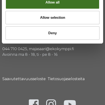
Allow all
08 636 616
,
laskutus@ekokymppi.fi
Avoinna arkisin 9 - 17
Allow selection
Majasaaren jätekeskus
Deny
Mustantie 500, 87900 Kajaani
044 710 0425
,
majasaari@ekokymppi.fi
Avoinna ma 8 - 18, ti - pe 8 - 16
Saavutettavuusseloste
Tietosuojaselosteita