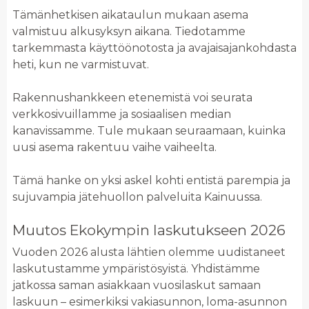
Tämänhetkisen aikataulun mukaan asema
valmistuu alkusyksyn aikana. Tiedotamme
tarkemmasta käyttöönotosta ja avajaisajankohdasta
heti, kun ne varmistuvat.
Rakennushankkeen etenemistä voi seurata
verkkosivuillamme ja sosiaalisen median
kanavissamme. Tule mukaan seuraamaan, kuinka
uusi asema rakentuu vaihe vaiheelta.
Tämä hanke on yksi askel kohti entistä parempia ja
sujuvampia jätehuollon palveluita Kainuussa.
Muutos Ekokympin laskutukseen 2026
Vuoden 2026 alusta lähtien olemme uudistaneet
laskutustamme ympäristösyistä. Yhdistämme
jatkossa saman asiakkaan vuosilaskut samaan
laskuun – esimerkiksi vakiasunnon, loma-asunnon