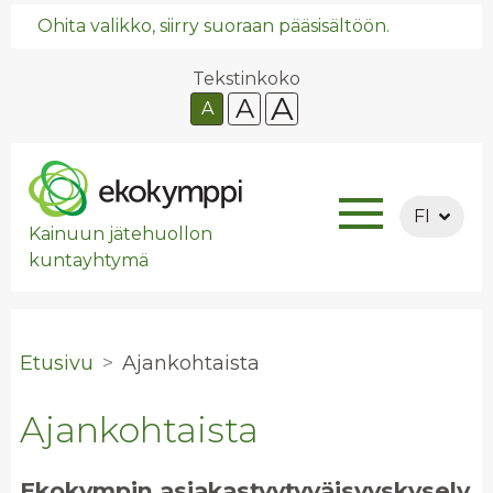
Ohita valikko, siirry suoraan pääsisältöön.
Tekstinkoko
A
A
A
FI
Kainuun jätehuollon
kuntayhtymä
Etusivu
Ajan­koh­tais­ta
Ajankohtaista
Ekokympin asiakastyytyväisyyskysely