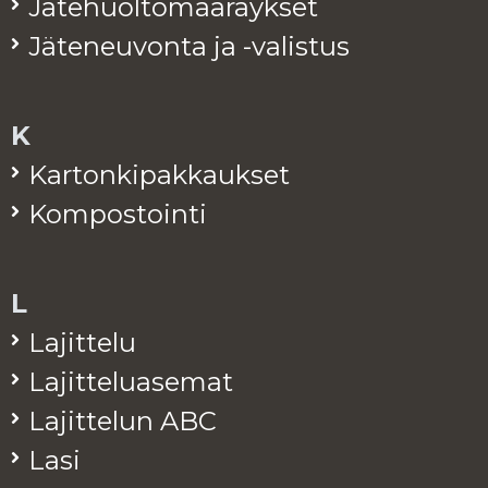
Jä­te­huol­to­mää­räyk­set
Jä­te­neu­von­ta ja -va­lis­tus
K
Kar­ton­ki­pak­kauk­set
Kom­pos­toin­ti
L
La­jit­te­lu
La­jit­te­lua­se­mat
La­jit­te­lun ABC
Lasi