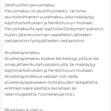
Jätehuollon perusmaksu
Perusmaksu on asuinhuoneisto- tai loma-
asuntokohtainen vuosimaksu, joka määräytyy
käyttötarkoituksen ja henkilöluvun mukaan.
Perusmaksulla saat käyttöösi Ekokympin palvelut,
kuten: jäteneuvonnan vaarallisten jätteiden
vastaanoton hyötyjätteiden vastaanoton
Aluekeräysmaksu
Aluekeräysmaksu koskee kiinteistöjä, joilla ei ole
omaa jätteenkuljetussopimusta. Se määräytyy
käyttötarkoituksen ja henkilöluvun mukaan.
Aluekeräysmaksua vastaan voit viedä
aluekeräyspisteeseen kotitalouden sekajätettä
enintään kaksi säkillistä kerrallaan (ei
rakennusjätettä, huonekaluja tms.).
Biojätteen kuljetus