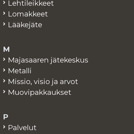
Leh­ti­leik­keet
Lo­mak­keet
Lää­ke­jä­te
M
Ma­ja­saa­ren jä­te­kes­kus
Me­tal­li
Mis­sio, visio ja arvot
Muo­vi­pak­kauk­set
P
Pal­ve­lut