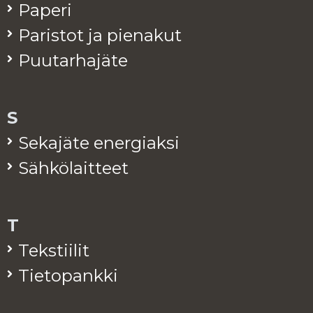
Pa­pe­ri
Pa­ris­tot ja pie­na­kut
Puu­tar­ha­jä­te
S
Se­ka­jä­te ener­giak­si
Säh­kö­lait­teet
T
Teks­tii­lit
Tie­to­pank­ki