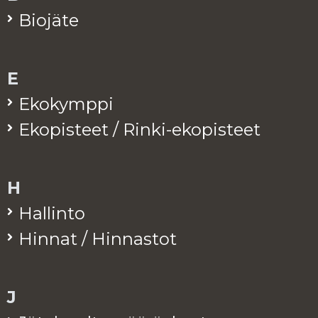
Bio­jä­te
E
Eko­kymp­pi
Eko­pis­teet / Rinki-eko­pis­teet
H
Hal­lin­to
Hin­nat / Hin­nas­tot
J