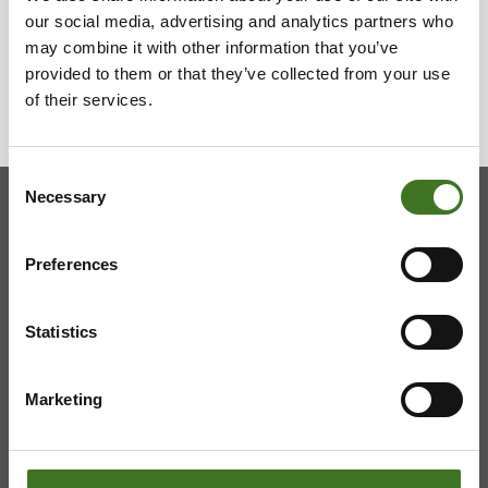
our social media, advertising and analytics partners who
E-las­ku­kam­pan­ja
may combine it with other information that you’ve
provided to them or that they’ve collected from your use
of their services.
Consent
Necessary
Selection
Kainuun jätehuollon kuntayhtymä
Preferences
Viestitie 2, 87700 Kajaani
Statistics
08 636 611
,
info@ekokymppi.fi
Avoinna arkisin 9 - 15
Marketing
ASIAKASPALVELU