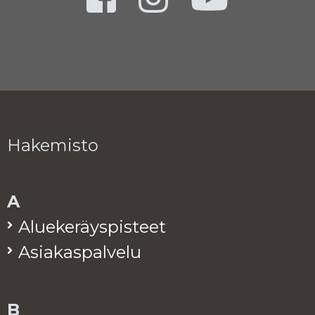
Hakemisto
A
Alue­ke­räys­pis­teet
Asia­kas­pal­ve­lu
B