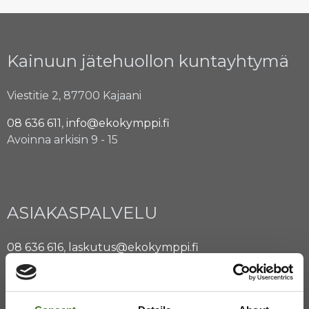
Kainuun jätehuollon kuntayhtymä
Viestitie 2, 87700 Kajaani
08 636 611
,
info@ekokymppi.fi
Avoinna arkisin 9 - 15
ASIAKASPALVELU
08 636 616
,
laskutus@ekokymppi.fi
Avoinna arkisin 9 - 17
Majasaaren jätekeskus