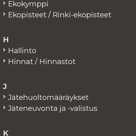
Eko­kymp­pi
Eko­pis­teet / Rinki-eko­pis­teet
H
Hal­lin­to
Hin­nat / Hin­nas­tot
J
Jä­te­huol­to­mää­räyk­set
Jä­te­neu­von­ta ja -va­lis­tus
K