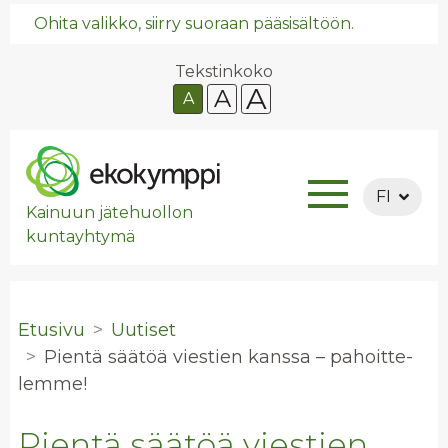
Ohita valikko, siirry suoraan pääsisältöön.
Tekstinkoko
A
A
A
FI
Kainuun jätehuollon
kuntayhtymä
Etusivu
Uutiset
Pien­tä sää­töä vies­tien kans­sa – pa­hoit­te­
lem­me!
Pientä säätöä viestien