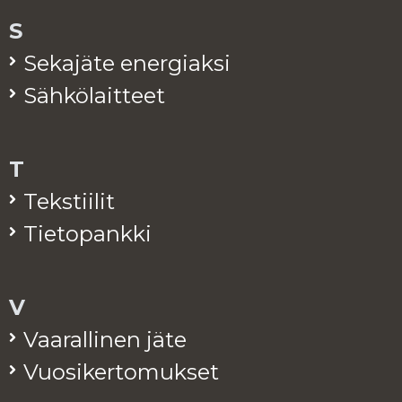
S
Se­ka­jä­te ener­giak­si
Säh­kö­lait­teet
T
Teks­tii­lit
Tie­to­pank­ki
V
Vaa­ral­li­nen jäte
Vuo­si­ker­to­muk­set