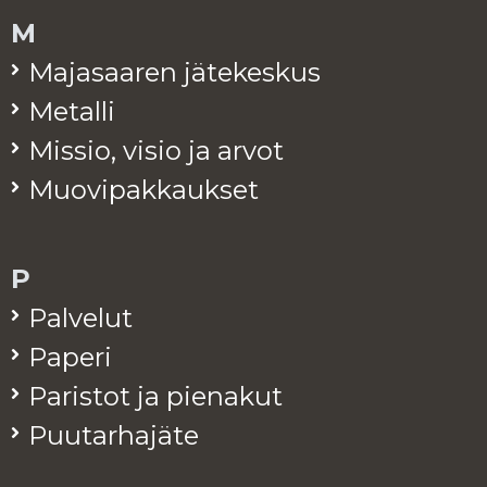
M
Ma­ja­saa­ren jä­te­kes­kus
Me­tal­li
Mis­sio, visio ja arvot
Muo­vi­pak­kauk­set
P
Pal­ve­lut
Pa­pe­ri
Pa­ris­tot ja pie­na­kut
Puu­tar­ha­jä­te