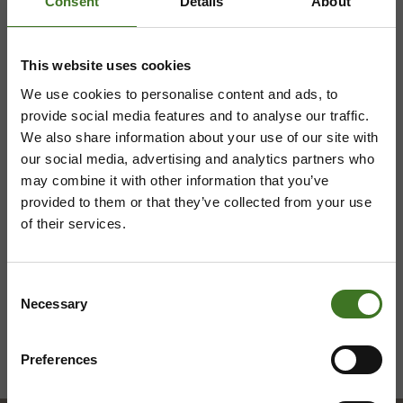
Consent
Details
About
Mustantie 500, 87900 Kajaani
This website uses cookies
044 710 0425
,
majasaari@ekokymppi.fi
Avoinna ma 8 - 18, ti - pe 8 - 16
We use cookies to personalise content and ads, to
provide social media features and to analyse our traffic.
We also share information about your use of our site with
our social media, advertising and analytics partners who
may combine it with other information that you’ve
Saavutettavuusseloste
Tietosuojaselosteita
provided to them or that they’ve collected from your use
of their services.
Consent
Necessary
Selection
Preferences