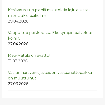
Ke­sä­kausi tuo pie­niä muu­tok­sia la­jit­te­lua­se­
mien au­kio­loai­koi­hin
29.04.2026
Vappu tuo poik­keuk­sia Eko­kym­pin pal­ve­luai­
koi­hin.
27.04.2026
Risu-Mat­ti­la on avat­tu!
31.03.2026
Vaa­lan ha­ra­voin­ti­jät­tei­den vas­taan­ot­to­paik­ka
on muut­tu­nut
27.03.2026