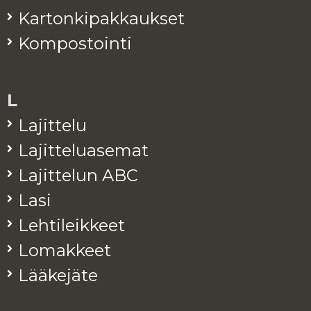
Kar­ton­ki­pak­kauk­set
Kom­pos­toin­ti
L
La­jit­te­lu
La­jit­te­lua­se­mat
La­jit­te­lun ABC
Lasi
Leh­ti­leik­keet
Lo­mak­keet
Lää­ke­jä­te