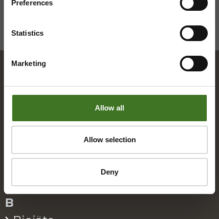
Preferences
Statistics
Marketing
Hakemisto
Allow all
A
Allow selection
Alue­ke­räys­pis­teet
Asia­kas­pal­ve­lu
Deny
B