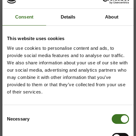
08 636 616
,
laskutus@ekokymppi.fi
Avoinna arkisin 9 - 17
Consent
Details
About
Majasaaren jätekeskus
This website uses cookies
Mustantie 500, 87900 Kajaani
We use cookies to personalise content and ads, to
044 710 0425
,
majasaari@ekokymppi.fi
provide social media features and to analyse our traffic.
Avoinna ma 8 - 18, ti - pe 8 - 16
We also share information about your use of our site with
our social media, advertising and analytics partners who
may combine it with other information that you’ve
provided to them or that they’ve collected from your use
of their services.
Saavutettavuusseloste
Tietosuojaselosteita
Consent
Necessary
Selection