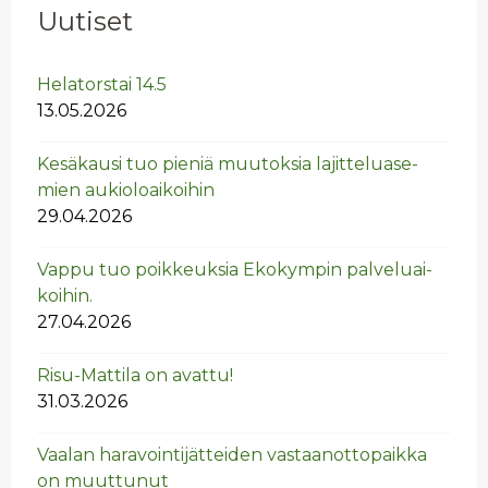
Uutiset
He­la­tors­tai 14.5
13.05.2026
Ke­sä­kausi tuo pie­niä muu­tok­sia la­jit­te­lua­se­
mien au­kio­loai­koi­hin
29.04.2026
Vappu tuo poik­keuk­sia Eko­kym­pin pal­ve­luai­
koi­hin.
27.04.2026
Risu-Mat­ti­la on avat­tu!
31.03.2026
Vaa­lan ha­ra­voin­ti­jät­tei­den vas­taan­ot­to­paik­ka
on muut­tu­nut