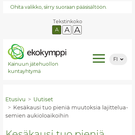
Ohita valikko, siirry suoraan pääsisältöön.
Tekstinkoko
A
A
A
FI
Kainuun jätehuollon
kuntayhtymä
Etusivu
Uutiset
Ke­sä­kausi tuo pie­niä muu­tok­sia la­jit­te­lua­
se­mien au­kio­loai­koi­hin
Kesäkausi tuo pieniä