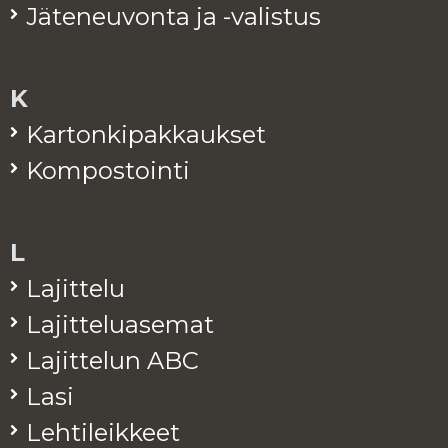
Jä­te­neu­von­ta ja -va­lis­tus
K
Kar­ton­ki­pak­kauk­set
Kom­pos­toin­ti
L
La­jit­te­lu
La­jit­te­lua­se­mat
La­jit­te­lun ABC
Lasi
Leh­ti­leik­keet