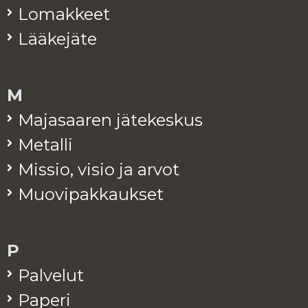
Lo­mak­keet
Lää­ke­jä­te
M
Ma­ja­saa­ren jä­te­kes­kus
Me­tal­li
Mis­sio, visio ja arvot
Muo­vi­pak­kauk­set
P
Pal­ve­lut
Pa­pe­ri