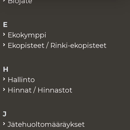
Bio­jä­te
E
Eko­kymp­pi
Eko­pis­teet / Rinki-eko­pis­teet
H
Hal­lin­to
Hin­nat / Hin­nas­tot
J
Jä­te­huol­to­mää­räyk­set